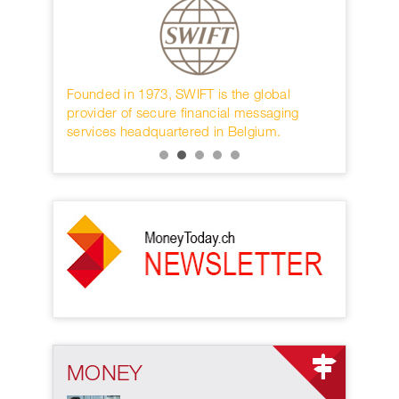
rwahren
Founded in 1973, SWIFT is the global
Die interna
KB.
provider of secure financial messaging
nächster D
services headquartered in Belgium.
MONEY