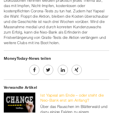
Diskussionen nehmen Medien praktisch jedes Thema auf,
das mit Impfen, Nicht-Impfen, kostenlosen oder
kostenpflichten Corona-Tests zu tun hat. Zudem hat Yapeal
die Wahl: Floppt die Aktion, bleiben die Kosten überschaubar
und die Geschichte ist nach drei Wochen vorüber. Wird die
Massnahme medial und durch konreten Kundenzuwachs
zum Erfolg, kann die Neo-Bank als Erfinderin der
Fristverlängerung von Gratis-Tests die Aktion verlängern und
weitere Clubs mit ins Boot holen.
MoneyToday-News teilen
Share
Twe
Share
Share
Verwandte Artikel
on
et
on
on
Ist Yapeal am Ende – oder steht die
Facebook
on
linkedin
Xing
Neo-Bank erst am Anfang?
Über das Rauschen im Blätterwald und
twitt
dazu einige Fakten zu einem