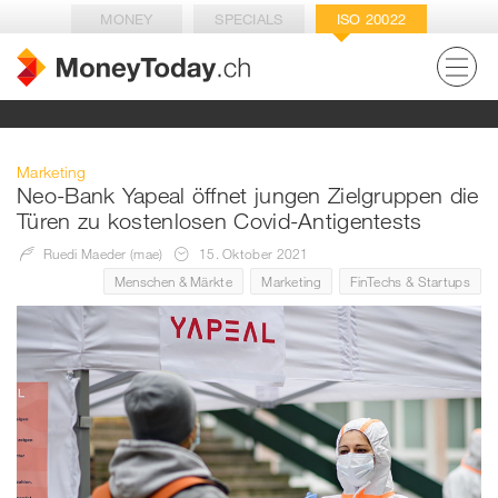
MONEY
SPECIALS
ISO 20022
Marketing
Neo-Bank Yapeal öffnet jungen Zielgruppen die
Türen zu kostenlosen Covid-Antigentests
Ruedi Maeder (mae)
15. Oktober 2021
Menschen & Märkte
Marketing
FinTechs & Startups