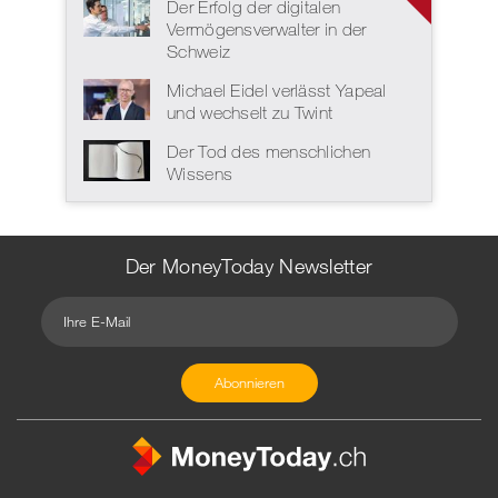
Der Erfolg der digitalen
Vermögensverwalter in der
Schweiz
Michael Eidel verlässt Yapeal
und wechselt zu Twint
Der Tod des menschlichen
Wissens
Der MoneyToday Newsletter