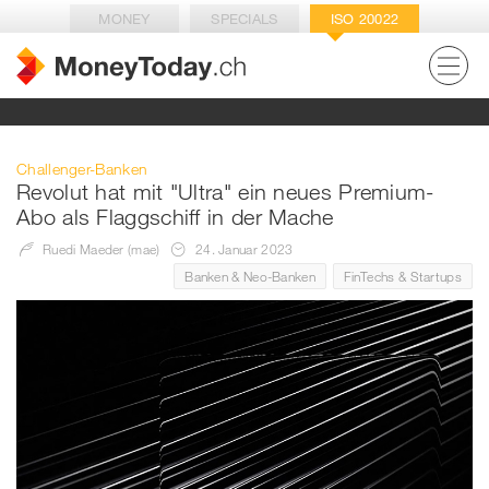
MONEY
SPECIALS
ISO 20022
Challenger-Banken
Revolut hat mit "Ultra" ein neues Premium-
Abo als Flaggschiff in der Mache
Ruedi Maeder (mae)
24. Januar 2023
Banken & Neo-Banken
FinTechs & Startups