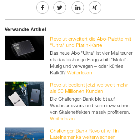
Share
Twe
Share
Share
Verwandte Artikel
on
et
on
on
Revolut erweitert die Abo-Palette mit
Facebook
on
linkedin
Xing
"Ultra" und Platin-Karte
Das neue Abo "Ultra" ist vier Mal teurer
twitt
als das bisherige Flaggschiff "Metal".
Mutig und verwegen – oder kühles
er
Kalkül?
Weiterlesen
Revolut bedient jetzt weltweit mehr
als 30 Millionen Kunden
Die Challenger-Bank bleibt auf
Wachstumskurs und kann inzwischen
von Skaleneffekten massiv profitieren.
Weiterlesen
Challenger-Bank Revolut will in
Lateinamerika weiterwachsen