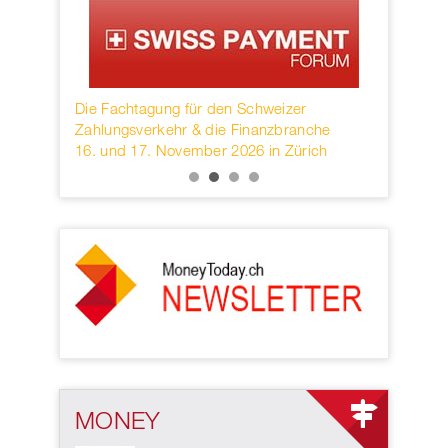
rwahren
Die Fachtagung für den Schweizer
Founded in
KB.
Zahlungsverkehr & die Finanzbranche
provider o
16. und 17. November 2026 in Zürich
services h
MONEY