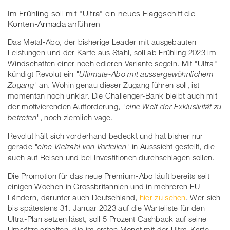
Im Frühling soll mit "Ultra" ein neues Flaggschiff die
Konten-Armada anführen
Das Metal-Abo, der bisherige Leader mit ausgebauten
Leistungen und der Karte aus Stahl, soll ab Frühling 2023 im
Windschatten einer noch edleren Variante segeln. Mit "Ultra"
kündigt Revolut ein
"Ultimate-Abo mit aussergewöhnlichem
Zugang"
an. Wohin genau dieser Zugang führen soll, ist
momentan noch unklar. Die Challenger-Bank bleibt auch mit
der motivierenden Aufforderung,
"eine Welt der Exklusivität zu
betreten"
, noch ziemlich vage.
Revolut hält sich vorderhand bedeckt und hat bisher nur
gerade
"eine Vielzahl von Vorteilen"
in Ausssicht gestellt, die
auch auf Reisen und bei Investitionen durchschlagen sollen.
Die Promotion für das neue Premium-Abo läuft bereits seit
einigen Wochen in Grossbritannien und in mehreren EU-
Ländern, darunter auch Deutschland,
hier zu sehen
. Wer sich
bis spätestens 31. Januar 2023 auf die Warteliste für den
Ultra-Plan setzen lässt, soll 5 Prozent Cashback auf seine
Umsätze erhalten, die im ersten Monat mit der Ultra-Karte