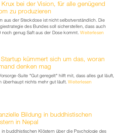
 Krux bei der Vision, für alle genügend
ook
on
linkedin
Xing
om zu produzieren
witt
m aus der Steckdose ist nicht selbstverständlich. Die
giestrategie des Bundes soll sicherstellen, dass auch
er
 noch genug Saft aus der Dose kommt.
Weiterlesen
 Startup kümmert sich um das, woran
emand denken mag
Vorsorge-Suite "Gut geregelt" hilft mit, dass alles gut läuft,
 überhaupt nichts mehr gut läuft.
Weiterlesen
anzielle Bildung in buddhistischen
stern in Nepal
 in buddhistischen Klöstern über die Psychologie des