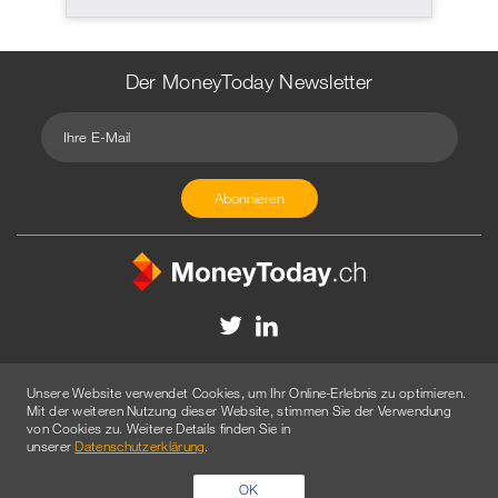
Der MoneyToday Newsletter
Kontakt
Redaktion
Impressum
Datenschutzerklärung
Unsere Website verwendet Cookies, um Ihr Online-Erlebnis zu optimieren.
Disclaimer
Werbung
Mit der weiteren Nutzung dieser Website, stimmen Sie der Verwendung
von Cookies zu. Weitere Details finden Sie in
© 2026 Created by
AGENTUR AM WASSER
unserer
Datenschutzerklärung
.
OK