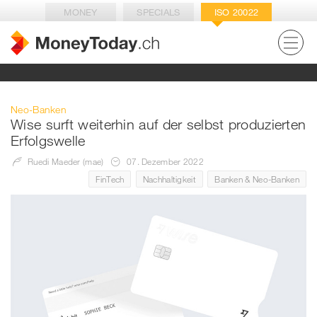
MONEY
SPECIALS
ISO 20022
Neo-Banken
Wise surft weiterhin auf der selbst produzierten
Erfolgswelle
Ruedi Maeder (mae)
07. Dezember 2022
FinTech
Nachhaltigkeit
Banken & Neo-Banken