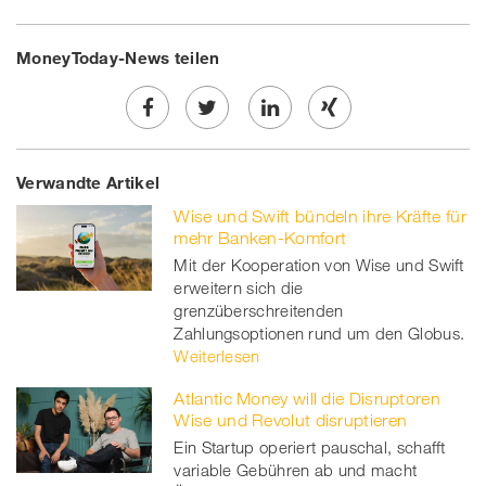
MoneyToday-News teilen
Share
Twe
Share
Share
Verwandte Artikel
on
et
on
on
Wise und Swift bündeln ihre Kräfte für
Facebook
on
linkedin
Xing
mehr Banken-Komfort
Mit der Kooperation von Wise und Swift
twitt
erweitern sich die
grenzüberschreitenden
er
Zahlungsoptionen rund um den Globus.
Weiterlesen
Atlantic Money will die Disruptoren
Wise und Revolut disruptieren
Ein Startup operiert pauschal, schafft
variable Gebühren ab und macht