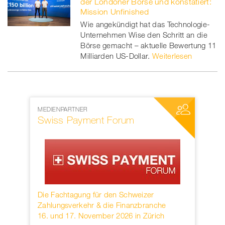
der Londoner Börse und konstatiert:
Mission Unfinished
Wie angekündigt hat das Technologie-
Unternehmen Wise den Schritt an die
Börse gemacht – aktuelle Bewertung 11
Milliarden US-Dollar.
Weiterlesen
MEDIENPARTNER
NETZWERKP
Swiss Payment Forum
SWIFT
rwahren
Die Fachtagung für den Schweizer
Founded in
KB.
Zahlungsverkehr & die Finanzbranche
provider o
16. und 17. November 2026 in Zürich
services h