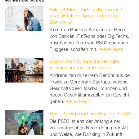
on
et
on
on
Miles & More: Airlines bauen jetzt
Facebook
on
linkedin
Xing
auch Banking Apps und greifen
Banken an
twitt
Kommen Banking Apps in der Regel
von Banken, FinTechs oder Big Techs,
er
mischen im Zuge von PSD2 nun auch
Fluggesellschaften mit.
Weiterlesen
Corporate Startups für die agile
Entwicklung neuer Produkte
Andreas Iten mit einem Bericht aus der
Praxis zu Corporate Startups, welche
Geschäftsideen fassbar machen und
neuen Geschäftsmodellen ein Gesicht
geben.
Weiterlesen
Berlin Group und der Weg zur PSD3
Die PSD2 ist erst der Anfang einer
vollumfänglichen Neuordnung der Art
und Weise, wie Banking in Zukunft