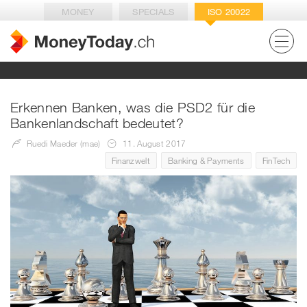
MONEY
SPECIALS
ISO 20022
Erkennen Banken, was die PSD2 für die
Bankenlandschaft bedeutet?
Ruedi Maeder (mae)
11. August 2017
Finanzwelt
Banking & Payments
FinTech