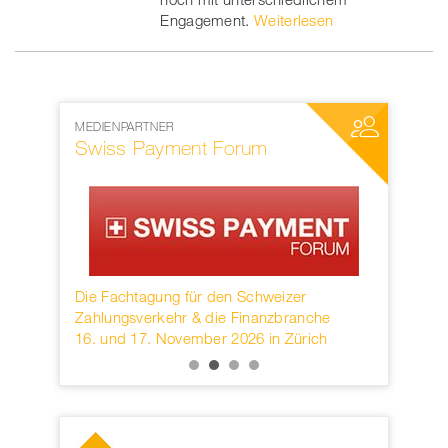
Engagement.
Weiterlesen
MEDIENPARTNER
NETZWERKP
Swiss Payment Forum
SWIFT
rwahren
Die Fachtagung für den Schweizer
Founded in
KB.
Zahlungsverkehr & die Finanzbranche
provider o
16. und 17. November 2026 in Zürich
services h