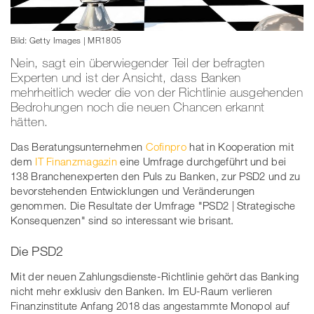
Bild: Getty Images | MR1805
Nein, sagt ein überwiegender Teil der befragten
Experten und ist der Ansicht, dass Banken
mehrheitlich weder die von der Richtlinie ausgehenden
Bedrohungen noch die neuen Chancen erkannt
hätten.
Das Beratungsunternehmen
Cofinpro
hat in Kooperation mit
dem
IT Finanzmagazin
eine Umfrage durchgeführt und bei
138 Branchenexperten den Puls zu Banken, zur PSD2 und zu
bevorstehenden Entwicklungen und Veränderungen
genommen. Die Resultate der Umfrage "PSD2 | Strategische
Konsequenzen" sind so interessant wie brisant.
Die PSD2
Mit der neuen Zahlungsdienste-Richtlinie gehört das Banking
nicht mehr exklusiv den Banken. Im EU-Raum verlieren
Finanzinstitute Anfang 2018 das angestammte Monopol auf