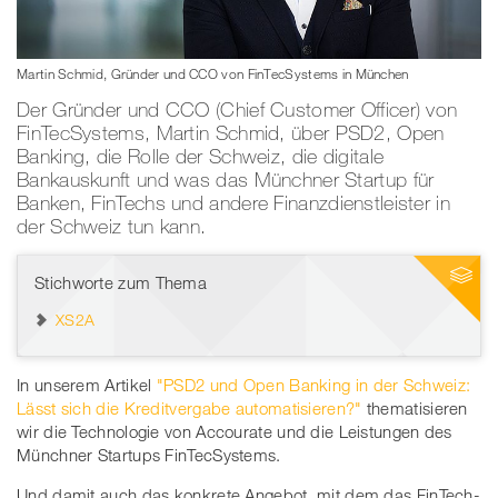
Martin Schmid, Gründer und CCO von FinTecSystems in München
Der Gründer und CCO (Chief Customer Officer) von
FinTecSystems, Martin Schmid, über PSD2, Open
Banking, die Rolle der Schweiz, die digitale
Bankauskunft und was das Münchner Startup für
Banken, FinTechs und andere Finanzdienstleister in
der Schweiz tun kann.
Stichworte zum Thema
XS2A
In unserem Artikel
"PSD2 und Open Banking in der Schweiz:
Lässt sich die Kreditvergabe automatisieren?"
thematisieren
wir die Technologie von Accourate und die Leistungen des
Münchner Startups FinTecSystems.
Und damit auch das konkrete Angebot, mit dem das FinTech-