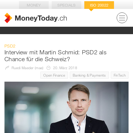
MONEY
SPECIALS
ISO 20022
PSD2
Interview mit Martin Schmid: PSD2 als
Chance für die Schweiz?
Ruedi Maeder (mae)
20. März 2018
Open Finance
Banking & Payments
FinTech