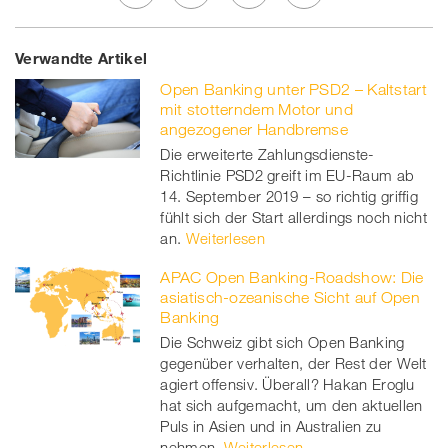
Share
Twe
Share
Share
Verwandte Artikel
on
et
on
on
Open Banking unter PSD2 – Kaltstart
Facebook
on
linkedin
Xing
mit stotterndem Motor und
angezogener Handbremse
twitt
Die erweiterte Zahlungsdienste-
Richtlinie PSD2 greift im EU-Raum ab
er
14. September 2019 – so richtig griffig
fühlt sich der Start allerdings noch nicht
an.
Weiterlesen
APAC Open Banking-Roadshow: Die
asiatisch-ozeanische Sicht auf Open
Banking
Die Schweiz gibt sich Open Banking
gegenüber verhalten, der Rest der Welt
agiert offensiv. Überall? Hakan Eroglu
hat sich aufgemacht, um den aktuellen
Puls in Asien und in Australien zu
nehmen.
Weiterlesen