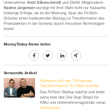
Unternehmer
Andri Silberschmidt
und ElleXX-Mitgründerin
Nadine Jürgensen
würdigt mit ihrer Wahl nicht nur Kabashis
bisherige Erfolge, sie ist der Meinung, dass der FinTech-
Gründer einen bedeutenden Beitrag zur Transformation des
Finanzsektors in der Schweiz durch innovative Technologien
leistet.
MoneyToday-News teilen
Share
Twe
Share
Share
Verwandte Artikel
on
et
on
on
Numarics will das "Schweizer
Facebook
on
linkedin
Xing
Taschenmesser" für KMU werden
Das FinTech-Startup wächst und treibt
twitt
seine Idee des One Stop Shops für
KMU und Unternehmensgründer voran.
er
Weiterlesen