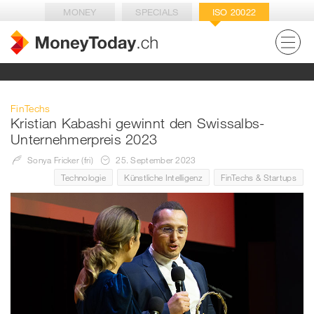
MONEY
SPECIALS
ISO 20022
FinTechs
Kristian Kabashi gewinnt den Swissalbs-
Unternehmerpreis 2023
Sonya Fricker (fri)
25. September 2023
Technologie
Künstliche Intelligenz
FinTechs & Startups