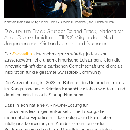
Kristian Kabashi, Mitgründer und CEO von Numarics (Bild: Fiona Murtaj)
Die Jury um Brack-Gründer Roland Brack, Nationalrat
Andri Silberschmidt und ElleXX-Mitgründerin Nadine
Jürgensen ehrt Kristian Kabashi und Numarics.
Der
Swissalbs
-Unternehmerpreis würdigt jedes Jahr
aussergewöhnliche unternehmerische Leistungen, feiert die
Innovationskraft der albanischen Gemeinschaft und dient als
Inspiration für die gesamte Swissalbs-Community.
Die Auszeichnung ist 2023 im Rahmen des Unternehmerballs
im Kongresshaus an
Kristian Kabashi
verliehen worden – und
damit an sein FinTech-Startup Numarics.
Das FinTech hat eine All-in-One-Lösung für
Finanzdienstleistungen entwickelt. Eine Lösung, die
menschliche Expertise mit Technologie und künstlicher
Intelligenz kombiniert, um Kunden ein umfassendes
Spektrum an verschiedenen Dienstleistungen zu bieten.