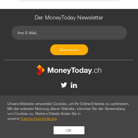
Der MoneyToday Newsletter
Kontakt
Redaktion
Impressum
Datenschutzerklärung
Unsere Website verwendet Cookies, um Ihr Online-Erlebnis zu optimieren.
Disclaimer
Werbung
Mit der weiteren Nutzung dieser Website, stimmen Sie der Verwendung
von Cookies zu. Weitere Details finden Sie in
© 2026 Created by
AGENTUR AM WASSER
unserer
Datenschutzerklärung
.
OK