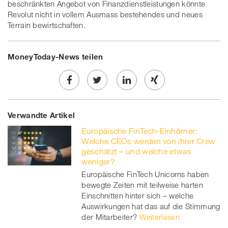
beschränkten Angebot von Finanzdienstleistungen könnte
Revolut nicht in vollem Ausmass bestehendes und neues
Terrain bewirtschaften.
MoneyToday-News teilen
Share
Twe
Share
Share
Verwandte Artikel
on
et
on
on
Europäische FinTech-Einhörner:
Facebook
on
linkedin
Xing
Welche CEOs werden von ihrer Crew
geschätzt – und welche etwas
twitt
weniger?
Europäische FinTech Unicorns haben
er
bewegte Zeiten mit teilweise harten
Einschnitten hinter sich – welche
Auswirkungen hat das auf die Stimmung
der Mitarbeiter?
Weiterlesen