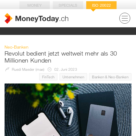
MONEY
SPECIALS
ISO 20022
Neo-Banken
Revolut bedient jetzt weltweit mehr als 30
Millionen Kunden
Ruedi Maeder (mae)
02. Juni 2023
FinTech
Unternehmen
Banken & Neo-Banken