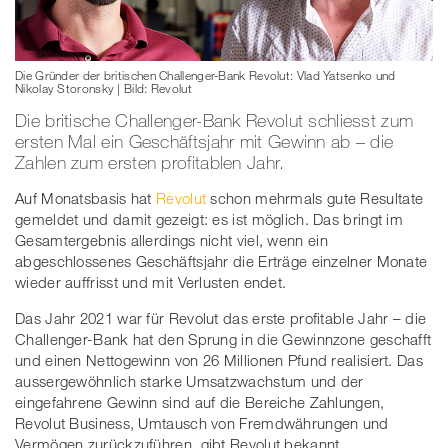
Die Gründer der britischen Challenger-Bank Revolut: Vlad Yatsenko und
Nikolay Storonsky | Bild: Revolut
Die britische Challenger-Bank Revolut schliesst zum
ersten Mal ein Geschäftsjahr mit Gewinn ab – die
Zahlen zum ersten profitablen Jahr.
Auf Monatsbasis hat
Revolut
schon mehrmals gute Resultate
gemeldet und damit gezeigt: es ist möglich. Das bringt im
Gesamtergebnis allerdings nicht viel, wenn ein
abgeschlossenes Geschäftsjahr die Erträge einzelner Monate
wieder auffrisst und mit Verlusten endet.
Das Jahr 2021 war für Revolut das erste profitable Jahr – die
Challenger-Bank hat den Sprung in die Gewinnzone geschafft
und einen Nettogewinn von 26 Millionen Pfund realisiert. Das
aussergewöhnlich starke Umsatzwachstum und der
eingefahrene Gewinn sind auf die Bereiche Zahlungen,
Revolut Business, Umtausch von Fremdwährungen und
Vermögen zurückzuführen, gibt Revolut bekannt.