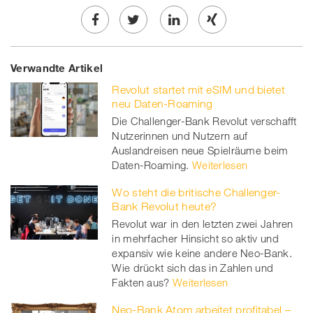
Share
Twe
Share
Share
Verwandte Artikel
on
et
on
on
Revolut startet mit eSIM und bietet
Facebook
on
linkedin
Xing
neu Daten-Roaming
Die Challenger-Bank Revolut verschafft
twitt
Nutzerinnen und Nutzern auf
Auslandreisen neue Spielräume beim
er
Daten-Roaming.
Weiterlesen
Wo steht die britische Challenger-
Bank Revolut heute?
Revolut war in den letzten zwei Jahren
in mehrfacher Hinsicht so aktiv und
expansiv wie keine andere Neo-Bank.
Wie drückt sich das in Zahlen und
Fakten aus?
Weiterlesen
Neo-Bank Atom arbeitet profitabel –