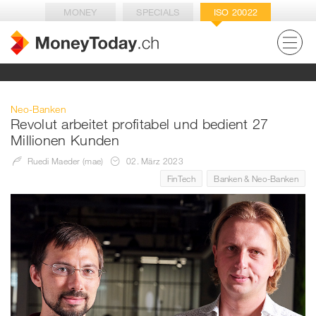
MONEY
SPECIALS
ISO 20022
Neo-Banken
Revolut arbeitet profitabel und bedient 27
Millionen Kunden
Ruedi Maeder (mae)
02. März 2023
FinTech
Banken & Neo-Banken