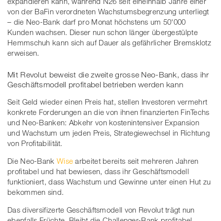
expandieren kann, während N26 seit eineinhalb Jahre einer
von der BaFin verordneten Wachstumsbegrenzung unterliegt
– die Neo-Bank darf pro Monat höchstens um 50'000
Kunden wachsen. Dieser nun schon länger übergestülpte
Hemmschuh kann sich auf Dauer als gefährlicher Bremsklotz
erweisen.
Mit Revolut beweist die zweite grosse Neo-Bank, dass ihr
Geschäftsmodell profitabel betrieben werden kann
Seit Geld wieder einen Preis hat, stellen Investoren vermehrt
konkrete Forderungen an die von ihnen finanzierten FinTechs
und Neo-Banken: Abkehr von kostenintensiver Expansion
und Wachstum um jeden Preis, Strategiewechsel in Richtung
von Profitabilität.
Die Neo-Bank
Wise
arbeitet bereits seit mehreren Jahren
profitabel und hat bewiesen, dass ihr Geschäftsmodell
funktioniert, dass Wachstum und Gewinne unter einen Hut zu
bekommen sind.
Das diversifizerte Geschäftsmodell von Revolut trägt nun
ebenfalls Früchte. Bleibt die Challenger-Bank profitabel,