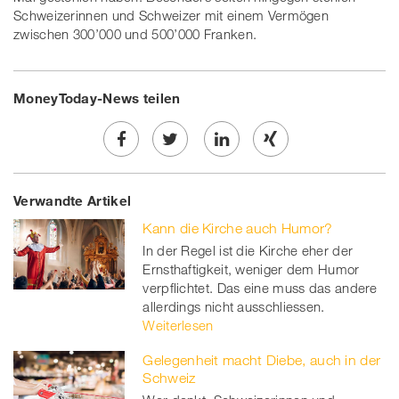
Schweizerinnen und Schweizer mit einem Vermögen
zwischen 300’000 und 500’000 Franken.
MoneyToday-News teilen
Share
Twe
Share
Share
Verwandte Artikel
on
et
on
on
Kann die Kirche auch Humor?
Facebook
on
linkedin
Xing
In der Regel ist die Kirche eher der
Ernsthaftigkeit, weniger dem Humor
twitt
verpflichtet. Das eine muss das andere
er
allerdings nicht ausschliessen.
Weiterlesen
Gelegenheit macht Diebe, auch in der
Schweiz