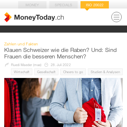
MONEY
SPECIALS
ISO 20022
Zahlen und Fakten
Klauen Schweizer wie die Raben? Und: Sind
Frauen die besseren Menschen?
Ruedi Maeder (mae)
28. Juli 2022
Wirtschaft
Gesellschaft
Cheers to go
Studien & Analysen