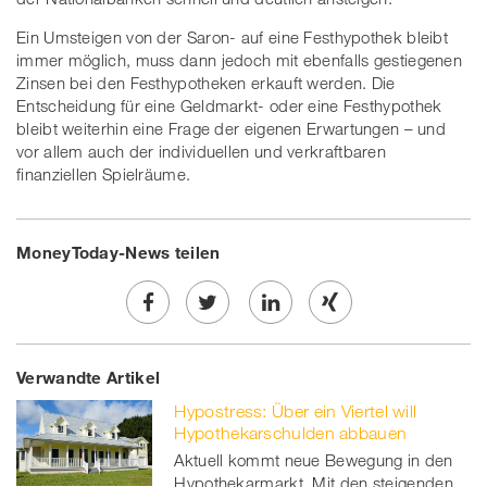
Ein Umsteigen von der Saron- auf eine Festhypothek bleibt
immer möglich, muss dann jedoch mit ebenfalls gestiegenen
Zinsen bei den Festhypotheken erkauft werden. Die
Entscheidung für eine Geldmarkt- oder eine Festhypothek
bleibt weiterhin eine Frage der eigenen Erwartungen – und
vor allem auch der individuellen und verkraftbaren
finanziellen Spielräume.
MoneyToday-News teilen
Share
Twe
Share
Share
Verwandte Artikel
on
et
on
on
Hypostress: Über ein Viertel will
Facebook
on
linkedin
Xing
Hypothekarschulden abbauen
Aktuell kommt neue Bewegung in den
twitt
Hypothekarmarkt. Mit den steigenden