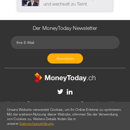
und wechselt zu Twint
Der MoneyToday Newsletter
Kontakt
Redaktion
Impressum
Datenschutzerklärung
Unsere Website verwendet Cookies, um Ihr Online-Erlebnis zu optimieren.
Disclaimer
Werbung
Mit der weiteren Nutzung dieser Website, stimmen Sie der Verwendung
von Cookies zu. Weitere Details finden Sie in
© 2026 Created by
AGENTUR AM WASSER
unserer
Datenschutzerklärung
.