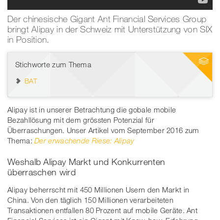
1
/
2
Der chinesische Gigant Ant Financial Services Group
bringt Alipay in der Schweiz mit Unterstützung von SIX
Bild: Iakov Kalinin | Getty Images
in Position.
Stichworte zum Thema
BAT
Alipay ist in unserer Betrachtung die gobale mobile
Bezahllösung mit dem grössten Potenzial für
Überraschungen. Unser Artikel vom September 2016 zum
Thema:
Der erwachende Riese: Alipay
Weshalb Alipay Markt und Konkurrenten
überraschen wird
Alipay beherrscht mit 450 Millionen Usern den Markt in
China. Von den täglich 150 Millionen verarbeiteten
Transaktionen entfallen 80 Prozent auf mobile Geräte. Ant