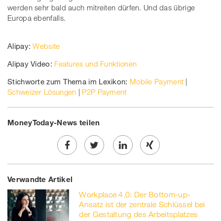
werden sehr bald auch mitreiten dürfen. Und das übrige
Europa ebenfalls.
Alipay:
Website
Alipay Video:
Features und Funktionen
Stichworte zum Thema im Lexikon:
Mobile Payment
|
Schweizer Lösungen
|
P2P Payment
MoneyToday-News teilen
Share
Twe
Share
Share
Verwandte Artikel
on
et
on
on
Workplace 4.0: Der Bottom-up-
Facebook
on
linkedin
Xing
Ansatz ist der zentrale Schlüssel bei
der Gestaltung des Arbeitsplatzes
twitt