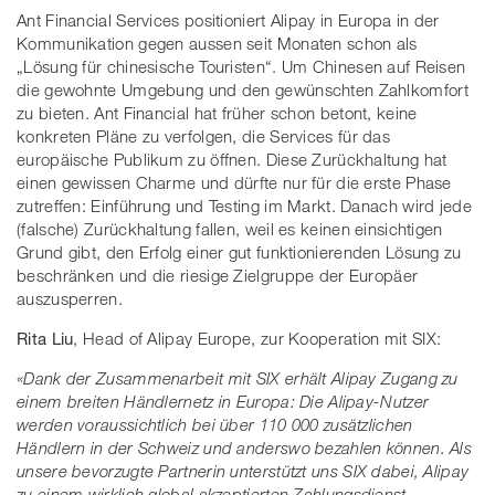
Ant Financial Services positioniert Alipay in Europa in der
Kommunikation gegen aussen seit Monaten schon als
„Lösung für chinesische Touristen“. Um Chinesen auf Reisen
die gewohnte Umgebung und den gewünschten Zahlkomfort
zu bieten. Ant Financial hat früher schon betont, keine
konkreten Pläne zu verfolgen, die Services für das
europäische Publikum zu öffnen. Diese Zurückhaltung hat
einen gewissen Charme und dürfte nur für die erste Phase
zutreffen: Einführung und Testing im Markt. Danach wird jede
(falsche) Zurückhaltung fallen, weil es keinen einsichtigen
Grund gibt, den Erfolg einer gut funktionierenden Lösung zu
beschränken und die riesige Zielgruppe der Europäer
auszusperren.
Rita Liu
, Head of Alipay Europe, zur Kooperation mit SIX:
«Dank der Zusammenarbeit mit SIX erhält Alipay Zugang zu
einem breiten Händlernetz in Europa: Die Alipay-Nutzer
werden voraussichtlich bei über 110 000 zusätzlichen
Händlern in der Schweiz und anderswo bezahlen können. Als
unsere bevorzugte Partnerin unterstützt uns SIX dabei, Alipay
zu einem wirklich global akzeptierten Zahlungsdienst