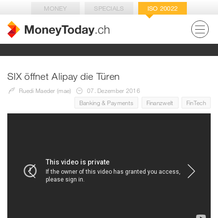
MONEY
SPECIALS
ISO 20022
SIX öffnet Alipay die Türen
Ruedi Maeder (mae)
07. Dezember 2016
Banking & Payments
Finanzwelt
FinTech