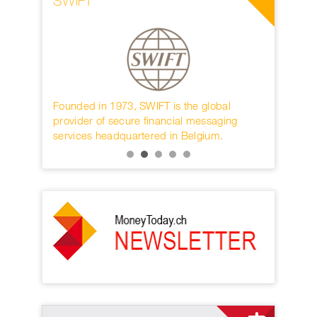
SWIFT
World W
rwahren
Founded in 1973, SWIFT is the global
Die interna
KB.
provider of secure financial messaging
nächster D
services headquartered in Belgium.