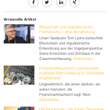
Share
Twe
Share
Share
Verwandte Artikel
on
et
on
on
Blockchain und regulatorische
Facebook
on
linkedin
Xing
Frameworks – eine Annäherung
Unser Gastautor Tom Lyons betrachtet
twitt
Blockchain und regulatorische
Entwicklung aus der Vogelperspektive.
er
Seine Einsichten und Schlüsse in der
Zusammenfassung.
Weiterlesen
Finanzmarktaufsicht Liechtenstein
publiziert Warnmeldung zu Schweizer
Kryptobörse
Ungewöhnlich, die einen denken, sie
wären lizenziert, die
Finanzmarktaufsicht sagt: Nein.
Weiterlesen
Die Blockchain, die Token-Ökonomie