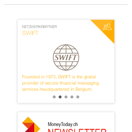
NETZWERKPARTNER
MEDIENPAR
SWIFT
World W
rwahren
Founded in 1973, SWIFT is the global
Die interna
KB.
provider of secure financial messaging
nächster D
services headquartered in Belgium.