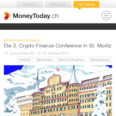
MONEY
SPECIALS
ISO 20022
Blockchain-Konferenz
Die 3. Crypto Finance Conference in St. Moritz
Sonya Fricker (fri)
02. Oktober 2019
FinTech
Blockchain
Bitcoin & Kryptos
Digitalisierung