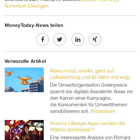
Schweizer Lösungen
MoneyToday-News teilen
Share
Twe
Share
Share
Verwandte Artikel
on
et
on
on
Alexa motzt, streikt, geht auf
Facebook
on
linkedin
Xing
Liebesentzug und ist dann mal weg
Die Umweltorganisation Greenpeace
twitt
spannt die digitale Assistentin Alexa vor
den Karren einer Kampagne,
er
die Konsumenten für Umweltthemen
sensibilisieren soll.
Weiterlesen
Welche Lifestyle Apps werden die
Märkte dominieren?
Eine interessante Analyse von Richard