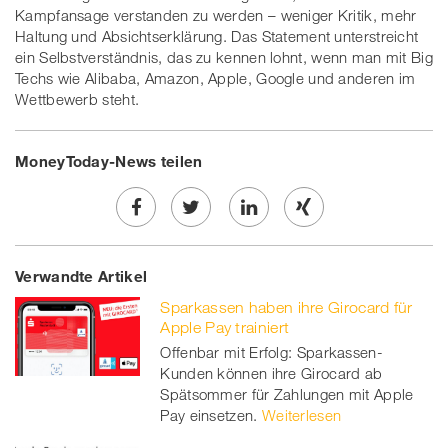
Kampfansage verstanden zu werden – weniger Kritik, mehr
Haltung und Absichtserklärung. Das Statement unterstreicht
ein Selbstverständnis, das zu kennen lohnt, wenn man mit Big
Techs wie Alibaba, Amazon, Apple, Google und anderen im
Wettbewerb steht.
MoneyToday-News teilen
Share
Twe
Share
Share
Verwandte Artikel
on
et
on
on
Sparkassen haben ihre Girocard für
Facebook
on
linkedin
Xing
Apple Pay trainiert
Offenbar mit Erfolg: Sparkassen-
twitt
Kunden können ihre Girocard ab
Spätsommer für Zahlungen mit Apple
er
Pay einsetzen.
Weiterlesen