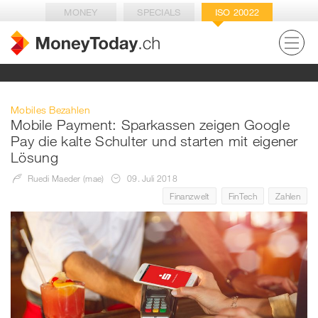
MONEY
SPECIALS
ISO 20022
Mobiles Bezahlen
Mobile Payment: Sparkassen zeigen Google
Pay die kalte Schulter und starten mit eigener
Lösung
Ruedi Maeder (mae)
09. Juli 2018
Finanzwelt
FinTech
Zahlen