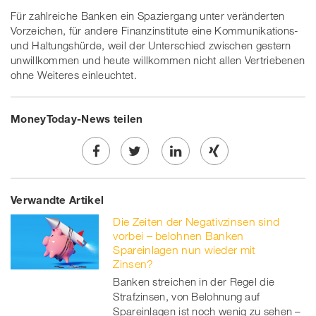
Für zahlreiche Banken ein Spaziergang unter veränderten
Vorzeichen, für andere Finanzinstitute eine Kommunikations-
und Haltungshürde, weil der Unterschied zwischen gestern
unwillkommen und heute willkommen nicht allen Vertriebenen
ohne Weiteres einleuchtet.
MoneyToday-News teilen
Share
Twe
Share
Share
Verwandte Artikel
on
et
on
on
Die Zeiten der Negativzinsen sind
Facebook
on
linkedin
Xing
vorbei – belohnen Banken
Spareinlagen nun wieder mit
twitt
Zinsen?
Banken streichen in der Regel die
er
Strafzinsen, von Belohnung auf
Spareinlagen ist noch wenig zu sehen –