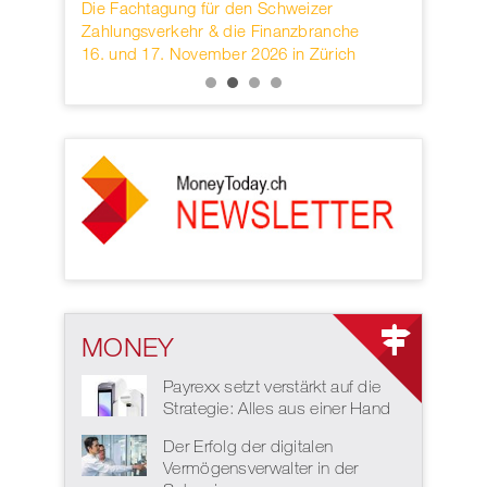
rwahren
Die Fachtagung für den Schweizer
Founded in
KB.
Zahlungsverkehr & die Finanzbranche
provider o
16. und 17. November 2026 in Zürich
services h
MONEY
Payrexx setzt verstärkt auf die
Strategie: Alles aus einer Hand
Der Erfolg der digitalen
Vermögensverwalter in der