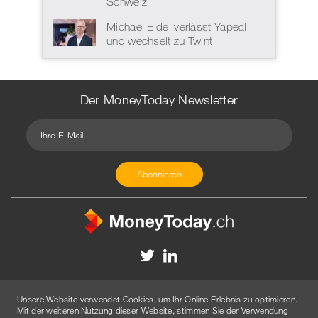
Schweiz
Michael Eidel verlässt Yapeal
und wechselt zu Twint
Der MoneyToday Newsletter
Kontakt
Redaktion
Impressum
Datenschutzerklärung
Unsere Website verwendet Cookies, um Ihr Online-Erlebnis zu optimieren.
Disclaimer
Werbung
Mit der weiteren Nutzung dieser Website, stimmen Sie der Verwendung