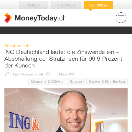
MONEY
SPECIALS
ISO 20022
Schubumkehr
ING Deutschland läutet die Zinswende ein –
Abschaffung der Strafzinsen für 99.9 Prozent
der Kunden
Ruedi Maeder (mae)
11. Mai 2022
Menschen & Märkte
Sparen
Banken & Neo-Banken