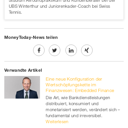
Studium Allroundpraktikum und Kundenberater bei der
UBS Winterthur und Juniorenkader-Coach bei Swiss
Tennis.
MoneyToday-News teilen
Share
Twe
Share
Share
Verwandte Artikel
on
et
on
on
Eine neue Konfiguration der
Facebook
on
linkedin
Xing
Wertschöpfungskette im
Finanzwesen: Embedded Finance
twitt
Die Art, wie Bankdienstleistungen
distribuiert, konsumiert und
er
monetarisiert werden, verändert sich –
fundamental und irreversibel.
Weiterlesen