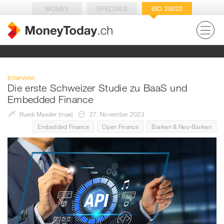
MONEY
SPECIALS
ISO 20022
Interview
Die erste Schweizer Studie zu BaaS und
Embedded Finance
Ruedi Maeder (mae)
27. November 2023
Embedded Finance
Open Finance
Banken & Neo-Banken