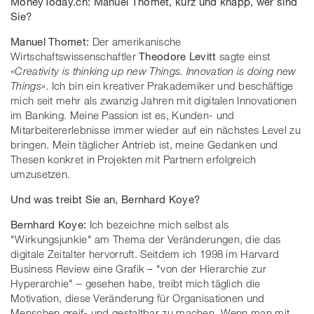
MoneyToday.ch: Manuel Thomet, kurz und knapp, wer sind
Sie?
Manuel Thomet:
Der amerikanische
Wirtschaftswissenschaftler
Theodore Levitt
sagte einst
«Creativity is thinking up new Things. Innovation is doing new
Things»
. Ich bin ein kreativer Prakademiker und beschäftige
mich seit mehr als zwanzig Jahren mit digitalen Innovationen
im Banking. Meine Passion ist es, Kunden- und
Mitarbeitererlebnisse immer wieder auf ein nächstes Level zu
bringen. Mein täglicher Antrieb ist, meine Gedanken und
Thesen konkret in Projekten mit Partnern erfolgreich
umzusetzen.
Und was treibt Sie an, Bernhard Koye?
Bernhard Koye:
Ich bezeichne mich selbst als
"Wirkungsjunkie" am Thema der Veränderungen, die das
digitale Zeitalter hervorruft. Seitdem ich 1998 im Harvard
Business Review eine Grafik – "von der Hierarchie zur
Hyperarchie" – gesehen habe, treibt mich täglich die
Motivation, diese Veränderung für Organisationen und
Menschen greif- und gestaltbar zu machen. Wenn man mit