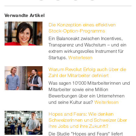
Share
Twe
Share
Share
Verwandte Artikel
on
et
on
on
Die Konzeption eines effektiven
Facebook
on
linkedin
Xing
Stock-Option-Programms
Ein Balanceakt zwischen Incentives,
twitt
Transparenz und Wachstum – und ein
extrem wirkungsvolles Instrument für
er
Startups.
Weiterlesen
Warum Revolut Erfolg auch über die
Zahl der Mitarbeiter definiert
Was sagen 10'000 Mitarbeiterinnen und
Mitarbeiter sowie eine Million
Bewerbungen über ein Unternehmen
und seine Kultur aus?
Weiterlesen
Hopes and Fears: Wie denken
Schweizerinnen und Schweizer über
ihre Jobs und ihre Zukunft?
Die Studie "Hopes and Fears" liefert