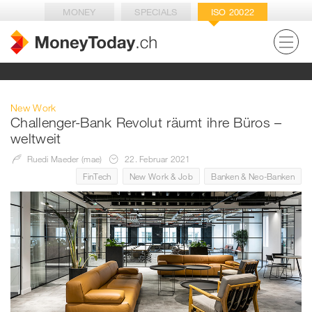
MONEY
SPECIALS
ISO 20022
New Work
Challenger-Bank Revolut räumt ihre Büros –
weltweit
Ruedi Maeder (mae)
22. Februar 2021
FinTech
New Work & Job
Banken & Neo-Banken