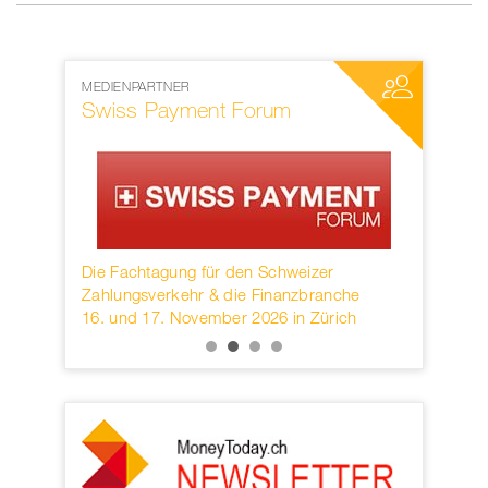
MEDIENPARTNER
NETZWERKP
Swiss Payment Forum
SWIFT
rwahren
Die Fachtagung für den Schweizer
Founded in
KB.
Zahlungsverkehr & die Finanzbranche
provider o
16. und 17. November 2026 in Zürich
services h