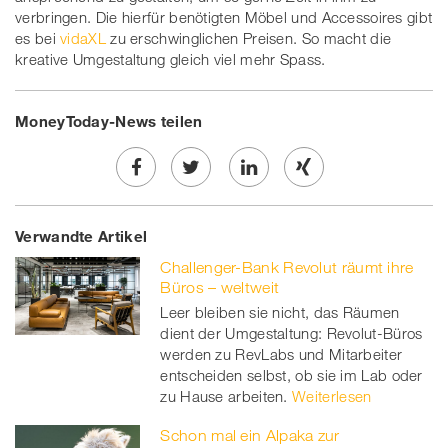
verbringen. Die hierfür benötigten Möbel und Accessoires gibt
es bei
vidaXL
zu erschwinglichen Preisen. So macht die
kreative Umgestaltung gleich viel mehr Spass.
MoneyToday-News teilen
Share
Twe
Share
Share
Verwandte Artikel
on
et
on
on
Challenger-Bank Revolut räumt ihre
Facebook
on
linkedin
Xing
Büros – weltweit
Leer bleiben sie nicht, das Räumen
twitt
dient der Umgestaltung: Revolut-Büros
werden zu RevLabs und Mitarbeiter
er
entscheiden selbst, ob sie im Lab oder
zu Hause arbeiten.
Weiterlesen
Schon mal ein Alpaka zur