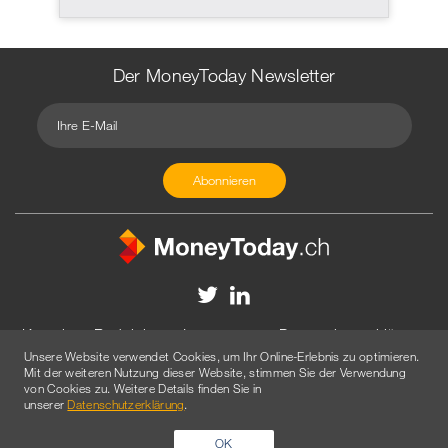
Der MoneyToday Newsletter
Kontakt
Redaktion
Impressum
Datenschutzerklärung
Unsere Website verwendet Cookies, um Ihr Online-Erlebnis zu optimieren.
Disclaimer
Werbung
Mit der weiteren Nutzung dieser Website, stimmen Sie der Verwendung
von Cookies zu. Weitere Details finden Sie in
© 2026 Created by
AGENTUR AM WASSER
unserer
Datenschutzerklärung
.
OK