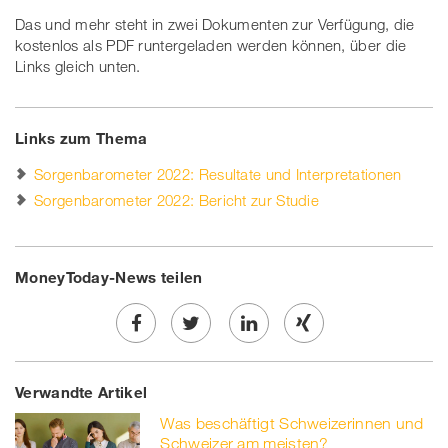
Das und mehr steht in zwei Dokumenten zur Verfügung, die
kostenlos als PDF runtergeladen werden können, über die
Links gleich unten.
Links zum Thema
Sorgenbarometer 2022: Resultate und Interpretationen
Sorgenbarometer 2022: Bericht zur Studie
MoneyToday-News teilen
Share
Twe
Share
Share
Verwandte Artikel
on
et
on
on
Was beschäftigt Schweizerinnen und
Facebook
on
linkedin
Xing
Schweizer am meisten?