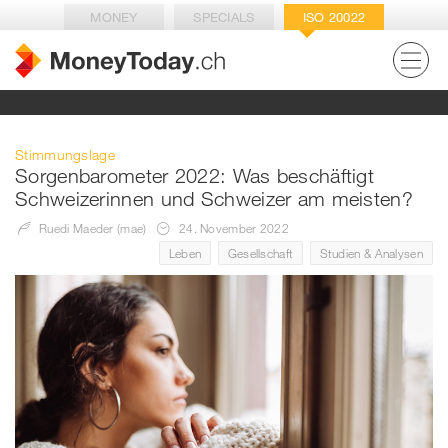
MONEY
SPECIALS
ISO 20022
Stimmungslage
Sorgenbarometer 2022: Was beschäftigt
Schweizerinnen und Schweizer am meisten?
Ruedi Maeder (mae)
24. November 2022
Leben
Gesellschaft
Studien & Analysen