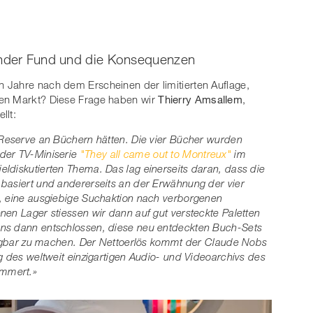
ender Fund und die Konsequenzen
 Jahre nach dem Erscheinen der limitierten Auflage,
den Markt? Diese Frage haben wir
Thierry Amsallem
,
llt:
 Reserve an Büchern hätten. Die vier Bücher wurden
 der TV-Miniserie
"They all came out to Montreux"
im
ldiskutierten Thema. Das lag einerseits daran, dass die
basiert und andererseits an der Erwähnung der vier
t, eine ausgiebige Suchaktion nach verborgenen
nen Lager stiessen wir dann auf gut versteckte Paletten
uns dann entschlossen, diese neu entdeckten Buch-Sets
rfügbar zu machen. Der Nettoerlös kommt der Claude Nobs
g des weltweit einzigartigen Audio- und Videoarchivs des
ümmert.»