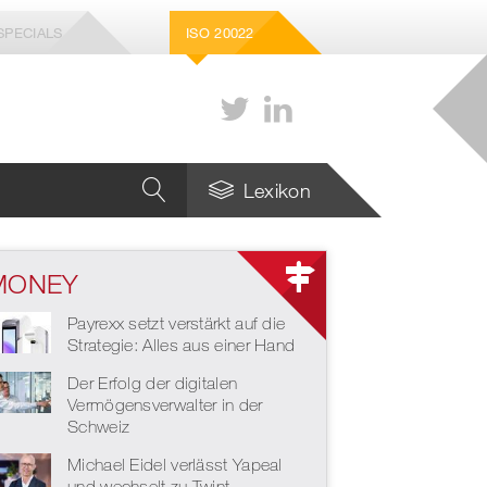
SPECIALS
ISO 20022
Lexikon
MONEY
Wie viele Stablecoins
braucht die Schweiz –
Payrexx setzt verstärkt auf die
und welche genau?
Strategie: Alles aus einer Hand
Strategie für die Zukunft
Der Erfolg der digitalen
des europäischen
Zahlungsverkehrs
Vermögensverwalter in der
Schweiz
Michael Eidel verlässt Yapeal
und wechselt zu Twint