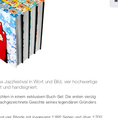
x Jazzfestival in Wort und Bild, vier hochwertige
rt und handsigniert.
hten in einem exklusiven Buch-Set: Die ersten vierzig
nachgezeichnete Gesichte seines legendären Gründers
st vier Bände mit insgesamt 1‘892 Seiten und über 1‘700