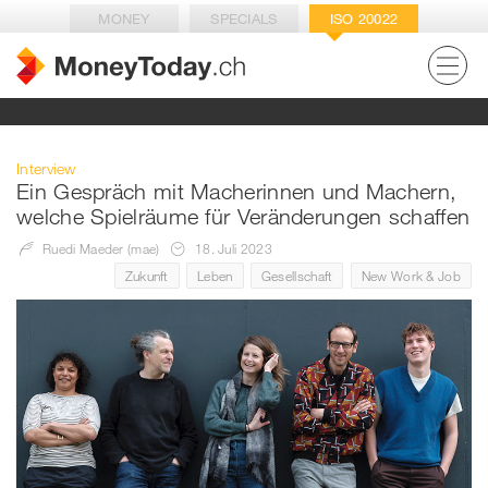
MONEY
SPECIALS
ISO 20022
Interview
Ein Gespräch mit Macherinnen und Machern,
welche Spielräume für Veränderungen schaffen
Ruedi Maeder (mae)
18. Juli 2023
Zukunft
Leben
Gesellschaft
New Work & Job