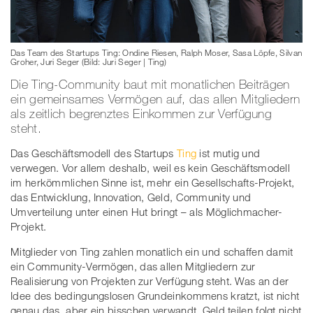
Das Team des Startups Ting: Ondine Riesen, Ralph Moser, Sasa Löpfe, Silvan
Groher, Juri Seger (Bild: Juri Seger | Ting)
Die Ting-Community baut mit monatlichen Beiträgen
ein gemeinsames Vermögen auf, das allen Mitgliedern
als zeitlich begrenztes Einkommen zur Verfügung
steht.
Das Geschäftsmodell des Startups
Ting
ist mutig und
verwegen. Vor allem deshalb, weil es kein Geschäftsmodell
im herkömmlichen Sinne ist, mehr ein Gesellschafts-Projekt,
das Entwicklung, Innovation, Geld, Community und
Umverteilung unter einen Hut bringt – als Möglichmacher-
Projekt.
Mitglieder von Ting zahlen monatlich ein und schaffen damit
ein Community-Vermögen, das allen Mitgliedern zur
Realisierung von Projekten zur Verfügung steht. Was an der
Idee des bedingungslosen Grundeinkommens kratzt, ist nicht
genau das, aber ein bisschen verwandt. Geld teilen folgt nicht