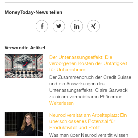
MoneyToday-News teilen
Share
Twe
Share
Share
Verwandte Artikel
on
et
on
on
Der Unterlassungseffekt: Die
Facebook
on
linkedin
Xing
verborgenen Kosten der Untätigkeit
für Unternehmen
twitt
Der Zusammenbruch der Credit Suisse
und die Auswirkungen des
er
Unterlassungseffekts. Claire Garwacki
zu einem vermeidbaren Phänomen.
Weiterlesen
Neurodiversität am Arbeitsplatz: Ein
unerschlossenes Potenzial für
Produktivität und Profit
Was man über Neurodiversität wissen