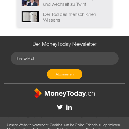
und wechselt zu Twint
Der Tod des menschlichen
Wissens
Der MoneyToday Newsletter
Kontakt
Redaktion
Impressum
Datenschutzerklärung
Unsere Website verwendet Cookies, um Ihr Online-Erlebnis zu optimieren.
Disclaimer
Werbung