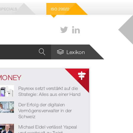
SPECIALS
ISO 20022
Lexikon
MONEY
Wie viele Stablecoins
braucht die Schweiz –
Payrexx setzt verstärkt auf die
und welche genau?
Strategie: Alles aus einer Hand
Strategie für die Zukunft
Der Erfolg der digitalen
des europäischen
Zahlungsverkehrs
Vermögensverwalter in der
Schweiz
Michael Eidel verlässt Yapeal
und wechselt zu Twint