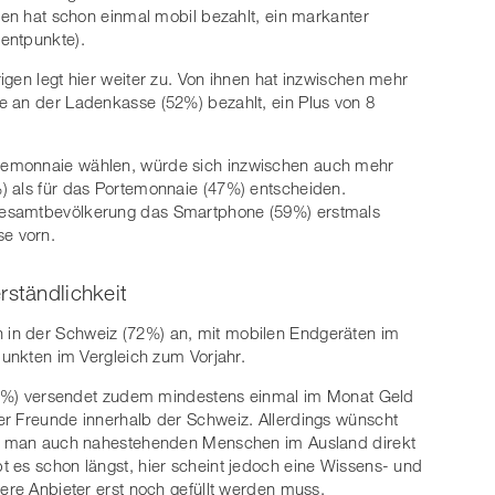
nen hat schon einmal mobil bezahlt, ein markanter
entpunkte).
gen legt hier weiter zu. Von ihnen hat inzwischen mehr
e an der Ladenkasse (52%) bezahlt, ein Plus von 8
temonnaie wählen, würde sich inzwischen auch mehr
) als für das Portemonnaie (47%) entscheiden.
Gesamtbevölkerung das Smartphone (59%) erstmals
e vorn.
rständlichkeit
in der Schweiz (72%) an, mit mobilen Endgeräten im
punkten im Vergleich zum Vorjahr.
 (52%) versendet zudem mindestens einmal im Monat Geld
er Freunde innerhalb der Schweiz. Allerdings wünscht
der man auch nahestehenden Menschen im Ausland direkt
 es schon längst, hier scheint jedoch eine Wissens- und
ere Anbieter erst noch gefüllt werden muss.