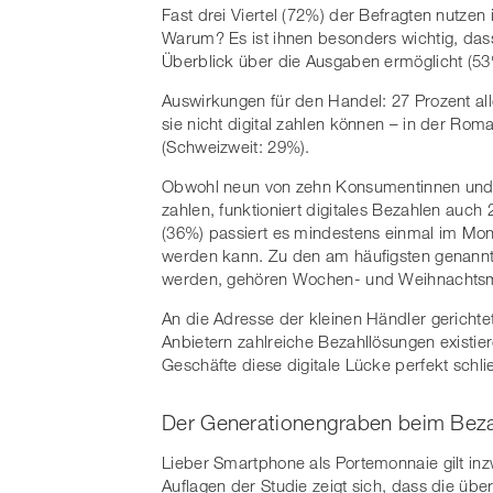
Fast drei Viertel (72%) der Befragten nutze
Warum? Es ist ihnen besonders wichtig, das
Überblick über die Ausgaben ermöglicht (53
Auswirkungen für den Handel: 27 Prozent al
sie nicht digital zahlen können – in der Rom
(Schweizweit: 29%).
Obwohl neun von zehn Konsumentinnen und 
zahlen, funktioniert digitales Bezahlen auch
(36%) passiert es mindestens einmal im Mon
werden kann. Zu den am häufigsten genannte
werden, gehören Wochen- und Weihnachtsmä
An die Adresse der kleinen Händler gerichte
Anbietern zahlreiche Bezahllösungen existier
Geschäfte diese digitale Lücke perfekt schlie
Der Generationengraben beim Bezah
Lieber Smartphone als Portemonnaie gilt inzw
Auflagen der Studie zeigt sich, dass die üb