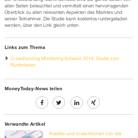
allen Seiten beleuchtet und vermittelt einen hervorragenden
Überblick zu allen relevanten Aspekten des Marktes und
seiner Teilnehmer. Die Studie kann kostenlos runtergeladen
werden, über den Link gleich unten.
Links zum Thema
Crowdfunding Monitoring Schweiz 2018: Studie zum
Runterladen
MoneyToday-News teilen
Share
Twe
Share
Share
Verwandte Artikel
on
et
on
on
Kredite und Investitionen von der
Facebook
on
linkedin
Xing