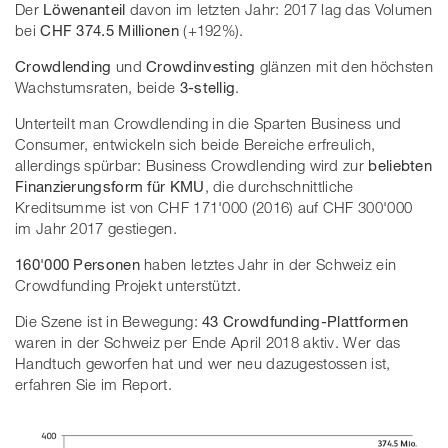
Der
Löwenanteil
davon im letzten Jahr: 2017 lag das Volumen
bei
CHF 374.5 Millionen
(+192%).
Crowdlending
und
Crowdinvesting
glänzen mit den höchsten
Wachstumsraten, beide
3-stellig
.
Unterteilt man Crowdlending in die Sparten Business und
Consumer, entwickeln sich beide Bereiche erfreulich,
allerdings spürbar: Business Crowdlending wird zur
beliebten
Finanzierungsform für KMU
, die durchschnittliche
Kreditsumme ist von CHF 171'000 (2016) auf CHF 300'000
im Jahr 2017 gestiegen.
160'000 Personen
haben letztes Jahr in der Schweiz ein
Crowdfunding Projekt unterstützt.
Die Szene ist in Bewegung:
43 Crowdfunding-Plattformen
waren in der Schweiz per Ende April 2018 aktiv. Wer das
Handtuch geworfen hat und wer neu dazugestossen ist,
erfahren Sie im Report.