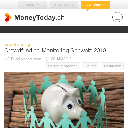
MONEY
SPECIALS
ISO 20022
Crowdfunding
Crowdfunding Monitoring Schweiz 2018
Ruedi Maeder (mae)
29. Mai 2018
Studien & Analysen
FinTech
Finanzieren