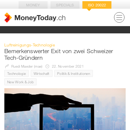
MONEY
SPECIALS
ISO 20022
Luftreinigungs-Technologie
Bemerkenswerter Exit von zwei Schweizer
Tech-Gründern
Ruedi Maeder (mae)
22. November 2021
Technologie
Wirtschaft
Politik & Institutionen
New Work & Job