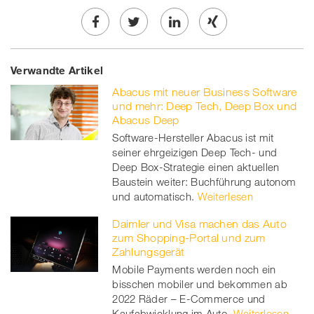
Share
Twe
Share
Share
Verwandte Artikel
on
et
on
on
Abacus mit neuer Business Software
Facebook
on
linkedin
Xing
und mehr: Deep Tech, Deep Box und
Abacus Deep
twitt
Software-Hersteller Abacus ist mit
seiner ehrgeizigen Deep Tech- und
er
Deep Box-Strategie einen aktuellen
Baustein weiter: Buchführung autonom
und automatisch.
Weiterlesen
Daimler und Visa machen das Auto
zum Shopping-Portal und zum
Zahlungsgerät
Mobile Payments werden noch ein
bisschen mobiler und bekommen ab
2022 Räder – E-Commerce und
Kaufabwicklung im Auto.
Weiterlesen