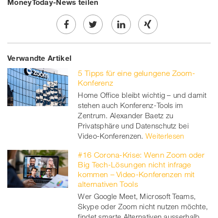
MoneyToday-News teilen
Share
Twe
Share
Share
Verwandte Artikel
on
et
on
on
5 Tipps für eine gelungene Zoom-
Facebook
on
linkedin
Xing
Konferenz
Home Office bleibt wichtig – und damit
twitt
stehen auch Konferenz-Tools im
Zentrum. Alexander Baetz zu
er
Privatsphäre und Datenschutz bei
Video-Konferenzen.
Weiterlesen
#16 Corona-Krise: Wenn Zoom oder
Big Tech-Lösungen nicht infrage
kommen – Video-Konferenzen mit
alternativen Tools
Wer Google Meet, Microsoft Teams,
Skype oder Zoom nicht nutzen möchte,
findet smarte Alternativen ausserhalb