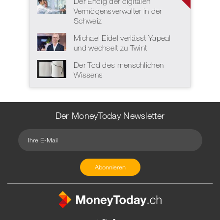
Der Erfolg der digitalen
Vermögensverwalter in der
Schweiz
Michael Eidel verlässt Yapeal
und wechselt zu Twint
Der Tod des menschlichen
Wissens
Der MoneyToday Newsletter