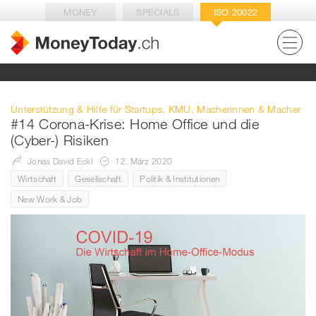
MONEY
SPECIALS
ISO 20022
Unterstützung & Hilfe für Startups, KMU, Macherinnen & Macher
#14 Corona-Krise: Home Office und die
(Cyber-) Risiken
Jonas David Eckl
12. März 2020
Wirtschaft
Gesellschaft
Politik & Institutionen
New Work & Job