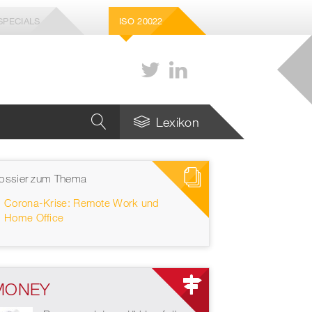
SPECIALS
ISO 20022
Lexikon
ossier zum Thema
Wie viele Stablecoins
braucht die Schweiz –
Corona-Krise: Remote Work und
und welche genau?
Home Office
Strategie für die Zukunft
des europäischen
Zahlungsverkehrs
MONEY