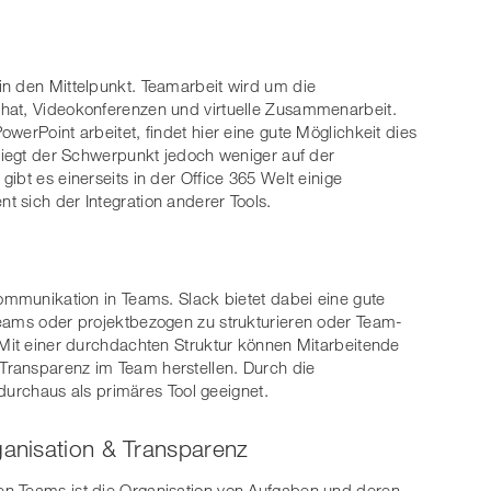
in den Mittelpunkt. Teamarbeit wird um die
hat, Videokonferenzen und virtuelle Zusammenarbeit.
werPoint arbeitet, findet hier eine gute Möglichkeit dies
 liegt der Schwerpunkt jedoch weniger auf der
ibt es einerseits in der Office 365 Welt einige
 sich der Integration anderer Tools.
Kommunikation in Teams. Slack bietet dabei eine gute
Teams oder projektbezogen zu strukturieren oder Team-
 Mit einer durchdachten Struktur können Mitarbeitende
Transparenz im Team herstellen. Durch die
k durchaus als primäres Tool geeignet.
ganisation & Transparenz
n Teams ist die Organisation von Aufgaben und deren