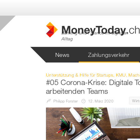
Banking und Finance im digitalen
Alltag
News
Zahlungsverkehr
Harmoniserung
Finanzinstitute
FAQ
EBICS
Softwar
Unterstützung & Hilfe für Startups, KMU, Mac
Zahlungsverkehr
#05 Corona-Krise: Digitale 
Unternehmen &
SEPA
Privat
arbeitenden Teams
ISO 20022
Institutionen
Readin
Wirt
Philipp Forster
12. März 2020