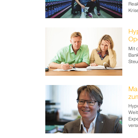
Reak
Kri
Hyp
Ope
Mit 
Bank
Steu
Mar
zum
Hypo
Weit
Expe
vers