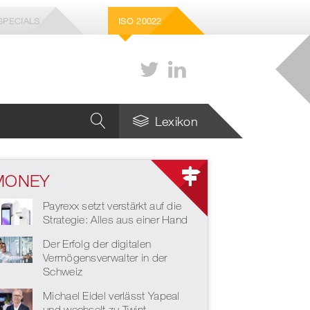
SPECIALS
ISO 20022
Lexikon
MONEY
Wie viele Stablecoins
braucht die Schweiz –
Payrexx setzt verstärkt auf die
und welche genau?
Strategie: Alles aus einer Hand
Strategie für die Zukunft
Der Erfolg der digitalen
des europäischen
Zahlungsverkehrs
Vermögensverwalter in der
Schweiz
Michael Eidel verlässt Yapeal
und wechselt zu Twint