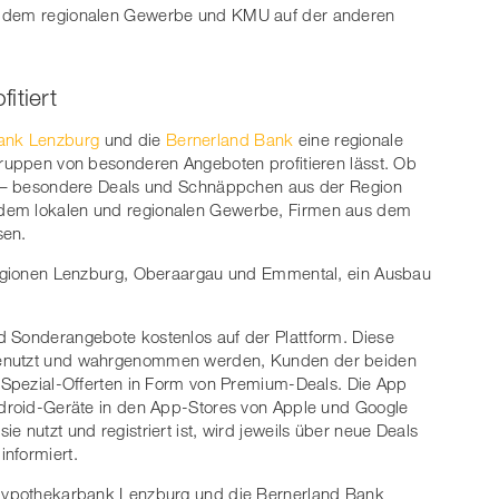
ie dem regionalen Gewerbe und KMU auf der anderen
itiert
ank Lenzburg
und die
Bernerland Bank
eine regionale
gruppen von besonderen Angeboten profitieren lässt. Ob
it – besondere Deals und Schnäppchen aus der Region
 dem lokalen und regionalen Gewerbe, Firmen aus dem
sen.
 Regionen Lenzburg, Oberaargau und Emmental, ein Ausbau
d Sonderangebote kostenlos auf der Plattform. Diese
genutzt und wahrgenommen werden, Kunden der beiden
n Spezial-Offerten in Form von Premium-Deals. Die App
Android-Geräte in den App-Stores von Apple und Google
e nutzt und registriert ist, wird jeweils über neue Deals
nformiert.
e Hypothekarbank Lenzburg und die Bernerland Bank