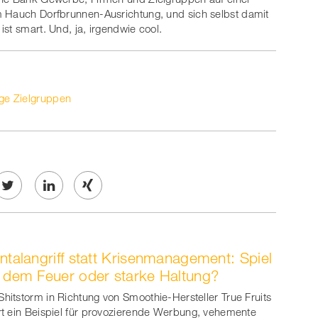
m Hauch Dorfbrunnen-Ausrichtung, und sich selbst damit
st smart. Und, ja, irgendwie cool.
nge Zielgruppen
Twe
Share
Share
et
on
on
ntalangriff statt Krisenmanagement: Spiel
ook
on
linkedin
Xing
 dem Feuer oder starke Haltung?
witt
Shitstorm in Richtung von Smoothie-Hersteller True Fruits
ert ein Beispiel für provozierende Werbung, vehemente