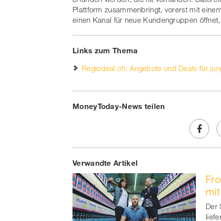
Plattform zusammenbringt, vorerst mit eine
einen Kanal für neue Kundengruppen öffnet, i
Links zum Thema
Regiodeal.ch: Angebote und Deals für ju
MoneyToday-News teilen
Share
Verwandte Artikel
on
Fro
Faceb
mit
t
Der 
lief