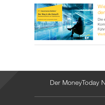
Wie
der
Die 
Komm
Führ
Weit
Der MoneyToday N