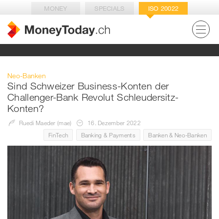
MONEY
SPECIALS
ISO 20022
Neo-Banken
Sind Schweizer Business-Konten der
Challenger-Bank Revolut Schleudersitz-
Konten?
Ruedi Maeder (mae)
16. Dezember 2022
FinTech
Banking & Payments
Banken & Neo-Banken