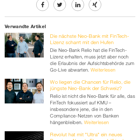
Share
Twe
Share
Share
Verwandte Artikel
on
et
on
on
Die nächste Neo-Bank mit FinTech-
Facebook
on
linkedin
Xing
Lizenz scharrt mit den Hufen
Die Neo-Bank Relio hat die FinTech-
twitt
Lizenz erhalten, muss jetzt aber noch
die Erlaubnis der Aufsichtsbehörde zum
er
Go-Live abwarten.
Weiterlesen
Wo liegen die Chancen für Relio, die
jüngste Neo-Bank der Schweiz?
Relio ist nicht die Neo-Bank für alle, das
FinTech fokussiert auf KMU –
insbesondere jene, die in den
Compliance-Netzen von Banken
hängenbleiben.
Weiterlesen
Revolut hat mit "Ultra" ein neues