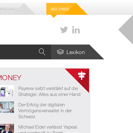
SPECIALS
ISO 20022
Lexikon
MONEY
Payrexx setzt verstärkt auf die
Strategie: Alles aus einer Hand
Der Erfolg der digitalen
Vermögensverwalter in der
Schweiz
Michael Eidel verlässt Yapeal
und wechselt zu Twint