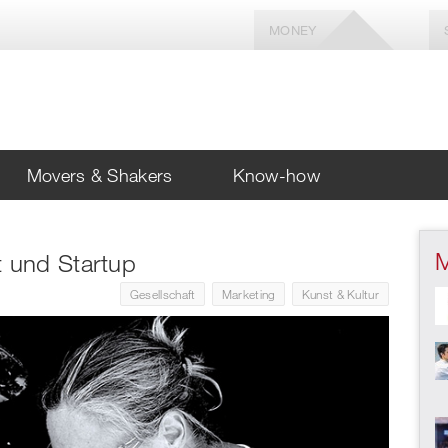
MONEY
Movers & Shakers
Know-how
 und Startup
Gesellschaft
Marketing
Kunst & Kultur