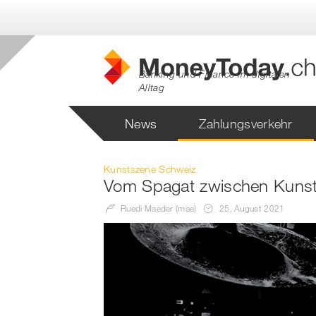
Banking und Finance im digitalen
Alltag
News
Zahlungsverkehr
Kunstszene Schweiz
Vom Spagat zwischen Kunst
Ruedi Maeder (mae)
25. August 2021