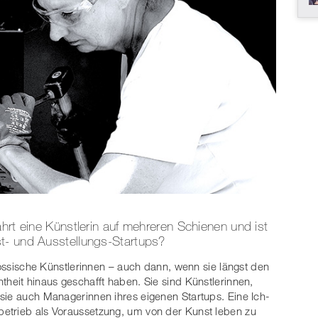
hrt eine Künstlerin auf mehreren Schienen und ist
t- und Ausstellungs-Startups?
enössische Künstlerinnen – auch dann, wenn sie längst den
theit hinaus geschafft haben. Sie sind Künstlerinnen,
sie auch Managerinnen ihres eigenen Startups. Eine Ich-
etrieb als Voraussetzung, um von der Kunst leben zu