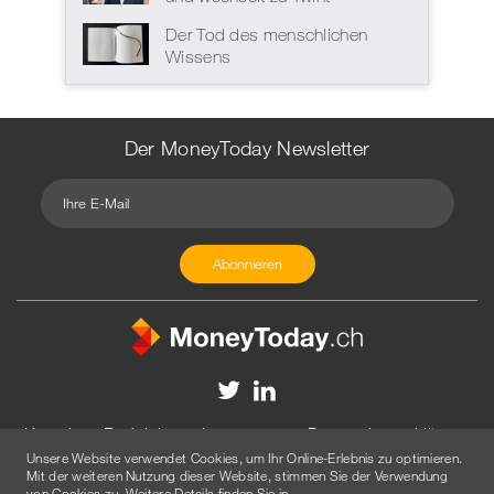
Der Tod des menschlichen
Wissens
Der MoneyToday Newsletter
Kontakt
Redaktion
Impressum
Datenschutzerklärung
Unsere Website verwendet Cookies, um Ihr Online-Erlebnis zu optimieren.
Disclaimer
Werbung
Mit der weiteren Nutzung dieser Website, stimmen Sie der Verwendung
von Cookies zu. Weitere Details finden Sie in