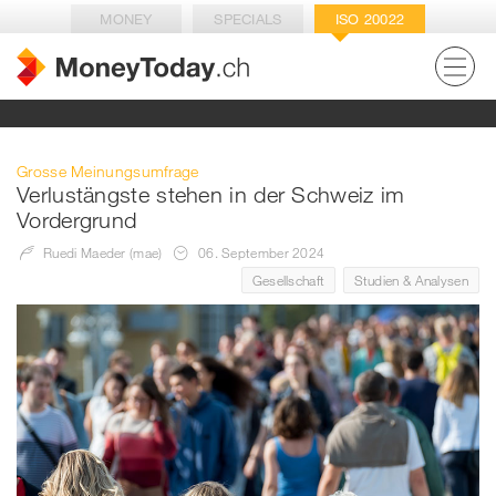
MONEY
SPECIALS
ISO 20022
Grosse Meinungsumfrage
Verlustängste stehen in der Schweiz im
Vordergrund
Ruedi Maeder (mae)
06. September 2024
Gesellschaft
Studien & Analysen