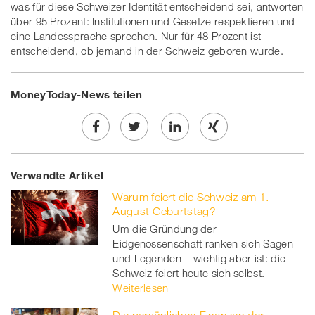
was für diese Schweizer Identität entscheidend sei, antworten
über 95 Prozent: Institutionen und Gesetze respektieren und
eine Landessprache sprechen. Nur für 48 Prozent ist
entscheidend, ob jemand in der Schweiz geboren wurde.
MoneyToday-News teilen
Share
Twe
Share
Share
Verwandte Artikel
on
et
on
on
Warum feiert die Schweiz am 1.
Facebook
on
linkedin
Xing
August Geburtstag?
Um die Gründung der
twitt
Eidgenossenschaft ranken sich Sagen
und Legenden – wichtig aber ist: die
er
Schweiz feiert heute sich selbst.
Weiterlesen