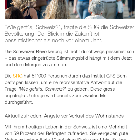
"Wie geht‘s, Schweiz?", fragte die SRG die Schweizer
Bevölkerung. Der Blick in die Zukunft ist
pessimistischer als noch vor einem Jahr.
Die Schweizer Bevölkerung ist nicht durchwegs pessimistisch
– das etwas eingetrübte Stimmungsbild hängt mit dem Jetzt
und dem Morgen zusammen.
Die
SRG
hat 51'000 Personen durch das Institut GFS Bern
befragen lassen, um eine repräsentative Antwort auf die
Frage
"Wie geht‘s, Schweiz?"
zu geben. Diese gross
angelegte Umfrage wird bereits zum zweiten Mal
durchgeführt.
Aktuell zufrieden, Ängste vor Verlust des Wohnstands
Mit ihrem heutigen Leben in der Schweiz ist eine Mehrheit
von 59 Prozent der Befragten zufrieden. Sie vergeben gute
Noten zwischen 8 bis 10 auf einer Skala von 1 bis 10. Ihre