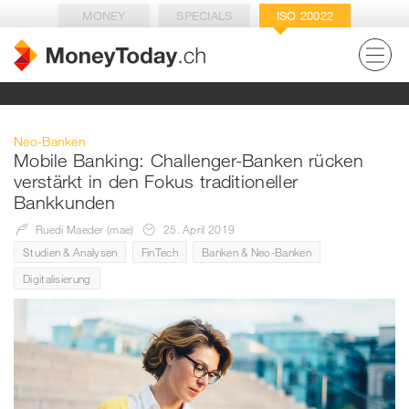
MONEY
SPECIALS
ISO 20022
Neo-Banken
Mobile Banking: Challenger-Banken rücken
verstärkt in den Fokus traditioneller
Bankkunden
Ruedi Maeder (mae)
25. April 2019
Studien & Analysen
FinTech
Banken & Neo-Banken
Digitalisierung