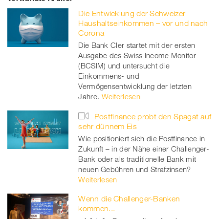
on
et
on
on
Die Entwicklung der Schweizer
Facebook
on
linkedin
Xing
Haushaltseinkommen – vor und nach
Corona
twitt
Die Bank Cler startet mit der ersten
Ausgabe des Swiss Income Monitor
er
(BCSIM) und untersucht die
Einkommens- und
Vermögensentwicklung der letzten
Jahre.
Weiterlesen
Postfinance probt den Spagat auf
sehr dünnem Eis
Wie positioniert sich die Postfinance in
Zukunft – in der Nähe einer Challenger-
Bank oder als traditionelle Bank mit
neuen Gebühren und Strafzinsen?
Weiterlesen
Wenn die Challenger-Banken
kommen...