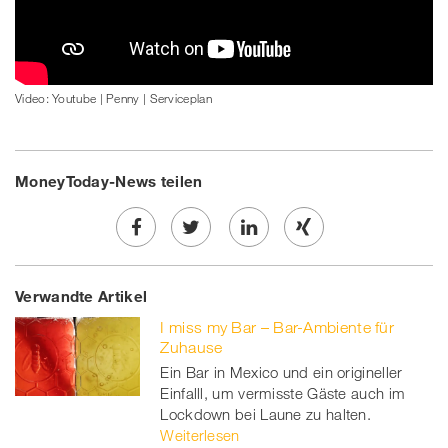
Video: Youtube | Penny | Serviceplan
MoneyToday-News teilen
Share
Twe
Share
Share
Verwandte Artikel
on
et
on
on
I miss my Bar – Bar-Ambiente für
Facebook
on
linkedin
Xing
Zuhause
Ein Bar in Mexico und ein origineller
twitt
Einfalll, um vermisste Gäste auch im
Lockdown bei Laune zu halten.
er
Weiterlesen