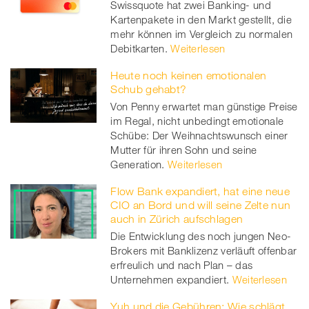
Swissquote hat zwei Banking- und
twitt
Kartenpakete in den Markt gestellt, die
mehr können im Vergleich zu normalen
er
Debitkarten.
Weiterlesen
Heute noch keinen emotionalen
Schub gehabt?
Von Penny erwartet man günstige Preise
im Regal, nicht unbedingt emotionale
Schübe: Der Weihnachtswunsch einer
Mutter für ihren Sohn und seine
Generation.
Weiterlesen
Flow Bank expandiert, hat eine neue
CIO an Bord und will seine Zelte nun
auch in Zürich aufschlagen
Die Entwicklung des noch jungen Neo-
Brokers mit Banklizenz verläuft offenbar
erfreulich und nach Plan – das
Unternehmen expandiert.
Weiterlesen
Yuh und die Gebühren: Wie schlägt