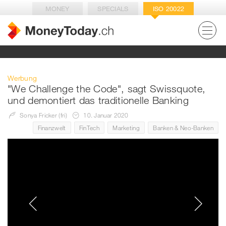
MONEY
SPECIALS
ISO 20022
Werbung
"We Challenge the Code", sagt Swissquote,
und demontiert das traditionelle Banking
Sonya Fricker (fri)
10. Januar 2020
Finanzwelt
FinTech
Marketing
Banken & Neo-Banken