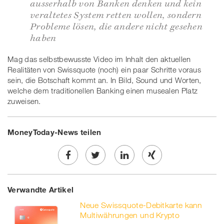
ausserhalb von Banken denken und kein
veraltetes System retten wollen, sondern
Probleme lösen, die andere nicht gesehen
haben
Mag das selbstbewusste Video im Inhalt den aktuellen
Realitäten von Swissquote (noch) ein paar Schritte voraus
sein, die Botschaft kommt an. In Bild, Sound und Worten,
welche dem traditionellen Banking einen musealen Platz
zuweisen.
MoneyToday-News teilen
Share
Twe
Share
Share
Verwandte Artikel
on
et
on
on
Neue Swissquote-Debitkarte kann
Facebook
on
linkedin
Xing
Multiwährungen und Krypto