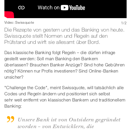
Video: Swissquote
Video: Swissquote
1
/
2
Die Rezepte von gestern und das Banking von heute.
Swissquote stellt Normen und Regeln auf den
Prüfstand und wirft sie allesamt über Bord.
Das klassische Banking folgt Regeln – die dürfen infrage
gestellt werden: Soll man Banking den Bankern
überlassen? Brauchen Banker Anzüge? Sind hohe Gebühren
nötig? Können nur Profis investieren? Sind Online-Banken
unsicher?
"Challenge the Code", meint Swissquote, will tatsächlich alle
Codes und Regeln ändern und positioniert sich selbst
sehr weit entfernt von klassischen Bankern und traditionellem
Banking:
Unsere Bank ist von Outsidern gegründet
worden – von Entwicklern, die