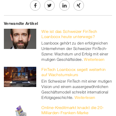
Share
Twe
Share
Share
Verwandte Artikel
on
et
on
on
Wie ist das Schweizer FinTech
Facebook
on
linkedin
Xing
Loanboox heute unterwegs?
Loanboox gehört zu den erfolgreichen
twitt
Unternehmen der Schweizer FinTech-
Szene: Wachstum und Erfolg mit einer
er
mutigen Geschäftsidee.
Weiterlesen
FinTech Loanboox segelt weiterhin
auf Wachstumskurs
Ein Schweizer FinTech mit einer mutigen
Vision und einem aussergewöhnlichen
Geschäftsmodell schreibt international
Erfolgsgeschichte.
Weiterlesen
Online-Kreditmarkt knackt die 20-
Milliarden-Franken-Marke