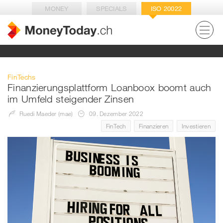
MONEY
SPECIALS
ISO 20022
FinTechs
Finanzierungsplattform Loanboox boomt auch
im Umfeld steigender Zinsen
Ruedi Maeder (mae)
09. Dezember 2022
FinTech
Finanzieren
Investieren