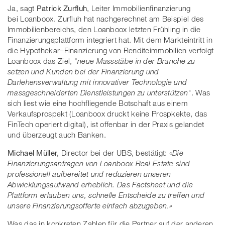
Ja, sagt
Patrick Zurfluh
, Leiter Immobilienfinanzierung
bei Loanboox. Zurfluh hat nachgerechnet am Beispiel des
Immobilienbereichs, den Loanboox letzten Frühling in die
Finanzierungsplattform integriert hat. Mit dem Markteintritt in
die Hypothekar–Finanzierung von Renditeimmobilien verfolgt
Loanboox das Ziel, "
neue Massstäbe in der Branche zu
setzen und Kunden bei der Finanzierung und
Darlehensverwaltung mit innovativer Technologie und
massgeschneiderten Dienstleistungen zu unterstützen"
. Was
sich liest wie eine hochfliegende Botschaft aus einem
Verkaufsprospekt (Loanboox druckt keine Prospkekte, das
FinTech operiert digital), ist offenbar in der Praxis gelandet
und überzeugt auch Banken.
Michael Müller,
Director bei der UBS, bestätigt:
«Die
Finanzierungsanfragen von Loanboox Real Estate sind
professionell aufbereitet und reduzieren unseren
Abwicklungsaufwand erheblich. Das Factsheet und die
Plattform erlauben uns, schnelle Entscheide zu treffen und
unsere Finanzierungsofferte einfach abzugeben.»
Was das in konkreten Zahlen für die Partner auf der anderen