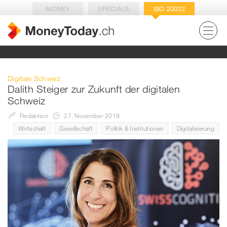
MONEY
SPECIALS
ISO 20022
Digitale Schweiz
Dalith Steiger zur Zukunft der digitalen
Schweiz
Redaktion
27. November 2019
Wirtschaft
Gesellschaft
Politik & Institutionen
Digitalisierung