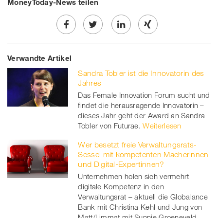
MoneyToday-News teilen
Share
Twe
Share
Share
Verwandte Artikel
on
et
on
on
Sandra Tobler ist die Innovatorin des
Facebook
on
linkedin
Xing
Jahres
Das Female Innovation Forum sucht und
twitt
findet die herausragende Innovatorin –
dieses Jahr geht der Award an Sandra
er
Tobler von Futurae.
Weiterlesen
Wer besetzt freie Verwaltungsrats-
Sessel mit kompetenten Macherinnen
und Digital-Expertinnen?
Unternehmen holen sich vermehrt
digitale Kompetenz in den
Verwaltungsrat – aktuell die Globalance
Bank mit Christina Kehl und Jung von
Matt/Limmat mit Sunnie Groeneveld.