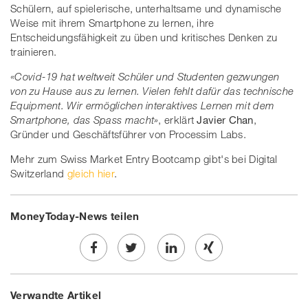
Schülern, auf spielerische, unterhaltsame und dynamische
Weise mit ihrem Smartphone zu lernen, ihre
Entscheidungsfähigkeit zu üben und kritisches Denken zu
trainieren.
«Covid-19 hat weltweit Schüler und Studenten gezwungen
von zu Hause aus zu lernen. Vielen fehlt dafür das technische
Equipment. Wir ermöglichen interaktives Lernen mit dem
Smartphone, das Spass macht»
, erklärt
Javier Chan
,
Gründer und Geschäftsführer von Processim Labs.
Mehr zum Swiss Market Entry Bootcamp gibt's bei Digital
Switzerland
gleich hier
.
MoneyToday-News teilen
Share
Twe
Share
Share
Verwandte Artikel
on
et
on
on