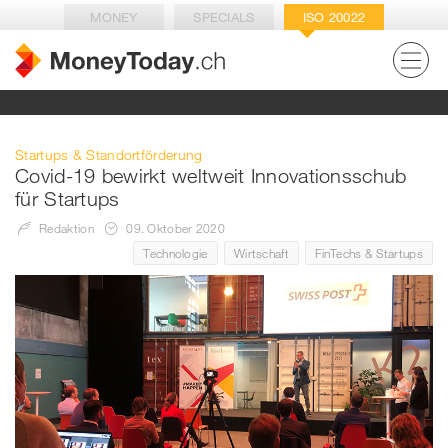
MONEY
SPECIALS
ISO 20022
Startups & Standortförderung
Covid-19 bewirkt weltweit Innovationsschub
für Startups
Redaktion
09. Oktober 2020
Technologie
Wirtschaft
FinTechs & Startups