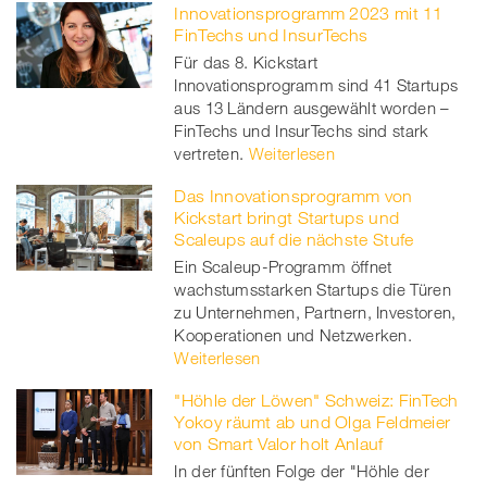
Innovationsprogramm 2023 mit 11
Facebook
on
linkedin
Xing
FinTechs und InsurTechs
Für das 8. Kickstart
twitt
Innovationsprogramm sind 41 Startups
aus 13 Ländern ausgewählt worden –
er
FinTechs und InsurTechs sind stark
vertreten.
Weiterlesen
Das Innovationsprogramm von
Kickstart bringt Startups und
Scaleups auf die nächste Stufe
Ein Scaleup-Programm öffnet
wachstumsstarken Startups die Türen
zu Unternehmen, Partnern, Investoren,
Kooperationen und Netzwerken.
Weiterlesen
"Höhle der Löwen" Schweiz: FinTech
Yokoy räumt ab und Olga Feldmeier
von Smart Valor holt Anlauf
In der fünften Folge der "Höhle der