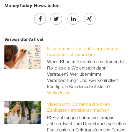
MoneyToday-News teilen
Share
Twe
Share
Share
Verwandte Artikel
on
et
on
on
KI wird auch den Zahlungsverkehr
Facebook
on
linkedin
Xing
fundamental verändern
Wenn KI beim Bezahlen eine tragende
twitt
Rolle spielt: Wo entsteht dann
Vertrauen? Wer übernimmt
er
Verantwortung? Und wer kontrolliert
künftig die Kundenschnittstelle?
Weiterlesen
Viseca und Cornèrcard wollen
Zahlkarten attraktiver machen
P2P-Zahlungen haben vor einigen
Jahren Twint zum Durchbruch verholfen.
Funktionieren Geldtransfers von Person