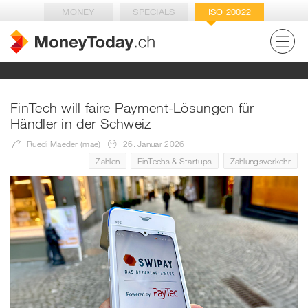
MONEY
SPECIALS
ISO 20022
FinTech will faire Payment-Lösungen für
Händler in der Schweiz
Ruedi Maeder (mae)
26. Januar 2026
Zahlen
FinTechs & Startups
Zahlungsverkehr