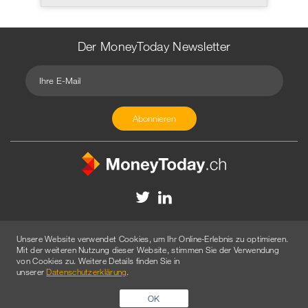
Der MoneyToday Newsletter
Kontakt
Redaktion
Impressum
Datenschutzerklärung
Unsere Website verwendet Cookies, um Ihr Online-Erlebnis zu optimieren.
Disclaimer
Werbung
Mit der weiteren Nutzung dieser Website, stimmen Sie der Verwendung
von Cookies zu. Weitere Details finden Sie in
© 2026 Created by
AGENTUR AM WASSER
unserer
Datenschutzerklärung
.
OK