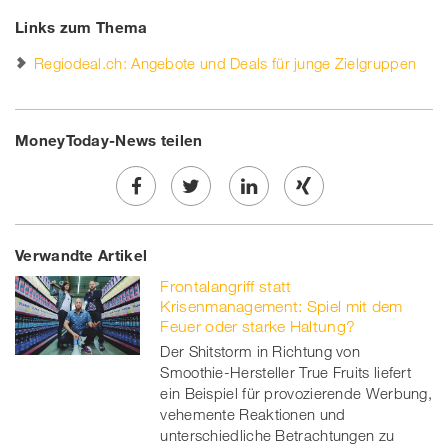
Links zum Thema
Regiodeal.ch: Angebote und Deals für junge Zielgruppen
MoneyToday-News teilen
Share
Twe
Share
Share
Verwandte Artikel
on
et
on
on
Frontalangriff statt
Facebook
on
linkedin
Xing
Krisenmanagement: Spiel mit dem
Feuer oder starke Haltung?
twitt
Der Shitstorm in Richtung von
Smoothie-Hersteller True Fruits liefert
er
ein Beispiel für provozierende Werbung,
vehemente Reaktionen und
unterschiedliche Betrachtungen zu