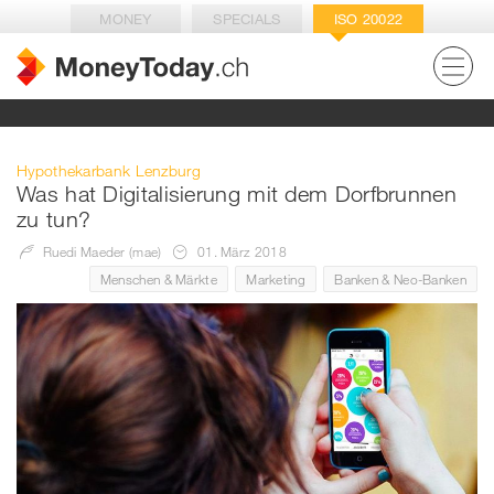
MONEY
SPECIALS
ISO 20022
Hypothekarbank Lenzburg
Was hat Digitalisierung mit dem Dorfbrunnen
zu tun?
Ruedi Maeder (mae)
01. März 2018
Menschen & Märkte
Marketing
Banken & Neo-Banken