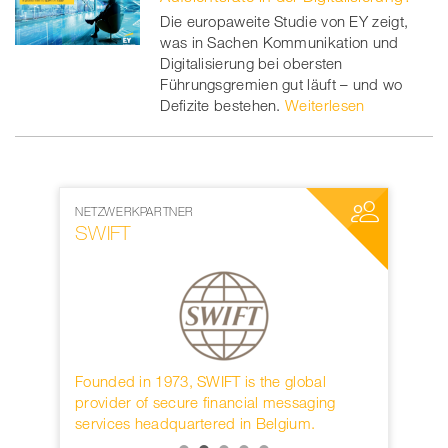
Die europaweite Studie von EY zeigt,
was in Sachen Kommunikation und
Digitalisierung bei obersten
Führungsgremien gut läuft – und wo
Defizite bestehen.
Weiterlesen
NETZWERKPARTNER
MEDIENPAR
SWIFT
World W
rwahren
Founded in 1973, SWIFT is the global
Die interna
KB.
provider of secure financial messaging
nächster D
services headquartered in Belgium.