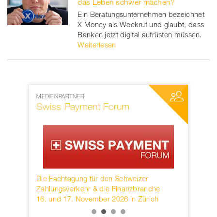
das Leben schwer machen?
Ein Beratungsunternehmen bezeichnet
X Money als Weckruf und glaubt, dass
Banken jetzt digital aufrüsten müssen.
Weiterlesen
MEDIENPARTNER
NETZWERKP
Swiss Payment Forum
SWIFT
rwahren
Die Fachtagung für den Schweizer
Founded in
KB.
Zahlungsverkehr & die Finanzbranche
provider o
16. und 17. November 2026 in Zürich
services h