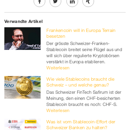
Share
Twe
Share
Share
Verwandte Artikel
on
et
on
on
Frankencoin will in Europa Terrain
Facebook
on
linkedin
Xing
besetzen
Der grösste Schweizer-Franken-
twitt
Stablecoin breitet seine Flügel aus und
will sich über regulierte Kryptobörsen
er
verstärkt in Europa etablieren.
Weiterlesen
Wie viele Stablecoins braucht die
Schweiz – und welche genau?
Das Schweizer FinTech Safirum ist der
Meinung, den einen CHF-besicherten
Stablecoin braucht es noch: CHF-S.
Weiterlesen
Was ist vom Stablecoin-Effort der
Schweizer Banken zu halten?