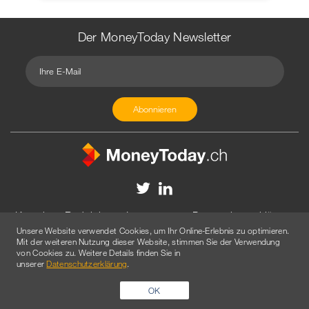
Der MoneyToday Newsletter
Kontakt
Redaktion
Impressum
Datenschutzerklärung
Unsere Website verwendet Cookies, um Ihr Online-Erlebnis zu optimieren.
Disclaimer
Werbung
Mit der weiteren Nutzung dieser Website, stimmen Sie der Verwendung
von Cookies zu. Weitere Details finden Sie in
© 2026 Created by
AGENTUR AM WASSER
unserer
Datenschutzerklärung
.
OK