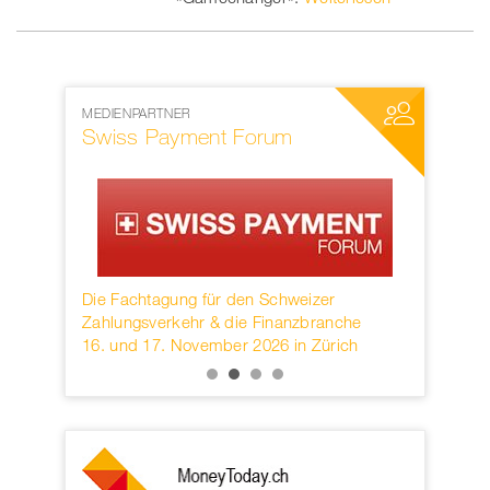
MEDIENPARTNER
NETZWERKP
Swiss Payment Forum
SWIFT
rwahren
Die Fachtagung für den Schweizer
Founded in
KB.
Zahlungsverkehr & die Finanzbranche
provider o
16. und 17. November 2026 in Zürich
services h