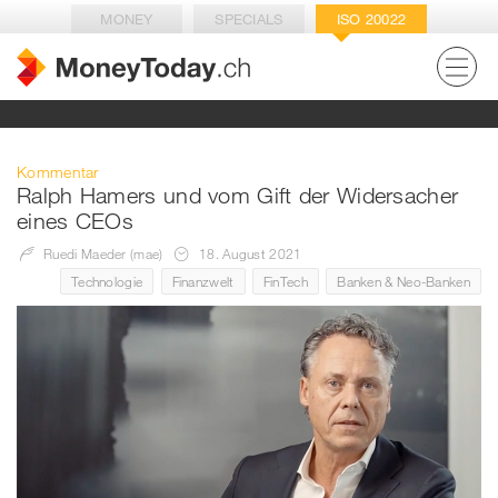
MONEY
SPECIALS
ISO 20022
Kommentar
Ralph Hamers und vom Gift der Widersacher
eines CEOs
Ruedi Maeder (mae)
18. August 2021
Technologie
Finanzwelt
FinTech
Banken & Neo-Banken