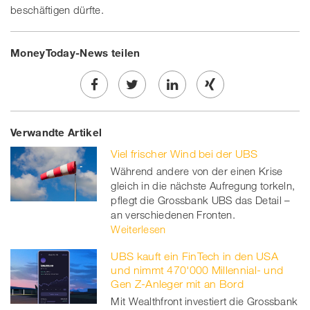
beschäftigen dürfte.
MoneyToday-News teilen
Share
Twe
Share
Share
Verwandte Artikel
on
et
on
on
Viel frischer Wind bei der UBS
Facebook
on
linkedin
Xing
Während andere von der einen Krise
gleich in die nächste Aufregung torkeln,
twitt
pflegt die Grossbank UBS das Detail –
er
an verschiedenen Fronten.
Weiterlesen
UBS kauft ein FinTech in den USA
und nimmt 470'000 Millennial- und
Gen Z-Anleger mit an Bord
Mit Wealthfront investiert die Grossbank