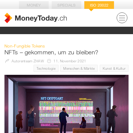
MONEY
SPECIALS
ISO 20022
Non-Fungible Tokens
NFTs – gekommen, um zu bleiben?
Autorenteam ZHAW
11. November 2021
Technologie
Menschen & Märkte
Kunst & Kultur