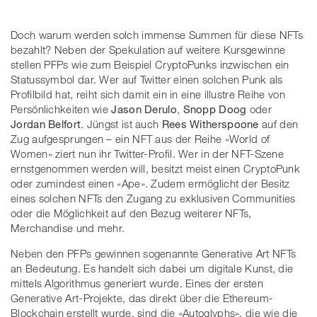
Doch warum werden solch immense Summen für diese NFTs
bezahlt? Neben der Spekulation auf weitere Kursgewinne
stellen PFPs wie zum Beispiel CryptoPunks inzwischen ein
Statussymbol dar. Wer auf Twitter einen solchen Punk als
Profilbild hat, reiht sich damit ein in eine illustre Reihe von
Persönlichkeiten wie
Jason Derulo
,
Snopp Doog
oder
Jordan Belfort
. Jüngst ist auch
Rees Witherspoone
auf den
Zug aufgesprungen – ein NFT aus der Reihe «World of
Women» ziert nun ihr Twitter-Profil. Wer in der NFT-Szene
ernstgenommen werden will, besitzt meist einen CryptoPunk
oder zumindest einen «Ape». Zudem ermöglicht der Besitz
eines solchen NFTs den Zugang zu exklusiven Communities
oder die Möglichkeit auf den Bezug weiterer NFTs,
Merchandise und mehr.
Neben den PFPs gewinnen sogenannte Generative Art NFTs
an Bedeutung. Es handelt sich dabei um digitale Kunst, die
mittels Algorithmus generiert wurde. Eines der ersten
Generative Art-Projekte, das direkt über die Ethereum-
Blockchain erstellt wurde, sind die «Autoglyphs», die wie die