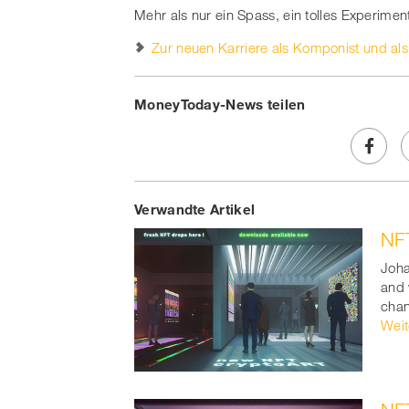
Mehr als nur ein Spass, ein tolles Experimen
Zur neuen Karriere als Komponist und als D
MoneyToday-News teilen
Share
Verwandte Artikel
on
NFT
Faceb
Joha
t
and 
chan
Weit