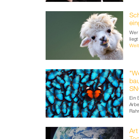
Sch
ein
Wer 
lieg
Weit
"We
bau
SNG
Ein 
Arbe
Rahm
Art
Tec