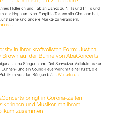
Ts – gekommen, um zu bleiben?
nnes Höllerich und Fabian Danko zu NFTs und PFPs und
m der Hype um Non-Fungible Tokens alle Chancen hat,
Kunstszene und andere Märkte zu verändern.
erlesen
ersity in ihrer kraftvollsten Form: Justina
e Brown auf der Bühne von AbaConcerts
nigerianische Sängerin und fünf Schweizer Vollblutmusiker
n Bühnen- und ein Sound-Feuerwerk mit einer Kraft, die
Publikum von den Rängen bläst.
Weiterlesen
Concerts bringt in Corona-Zeiten
ikerinnen und Musiker mit ihrem
blikum zusammen