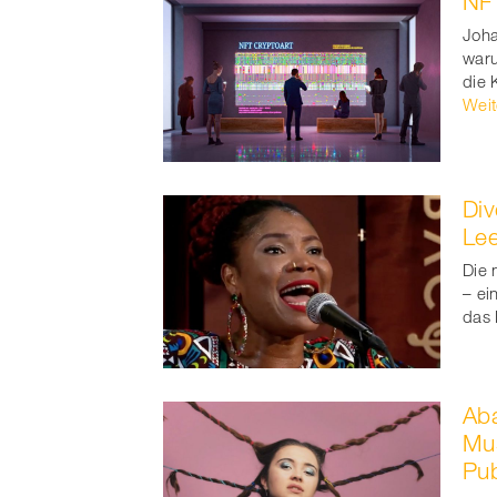
NF
Joha
waru
die 
Weit
Div
Le
Die 
– ei
das 
Aba
Mus
Pu