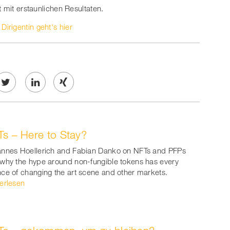
t mit erstaunlichen Resultaten.
irigentin geht's hier
Twe
Share
Share
et
on
on
s – Here to Stay?
ook
on
linkedin
Xing
nnes Hoellerich and Fabian Danko on NFTs and PFPs
witt
why the hype around non-fungible tokens has every
ce of changing the art scene and other markets.
er
erlesen