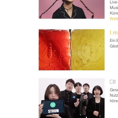
Live
Musi
Küns
Weit
I m
Ein 
Gäst
Gesa
Nutz
höre