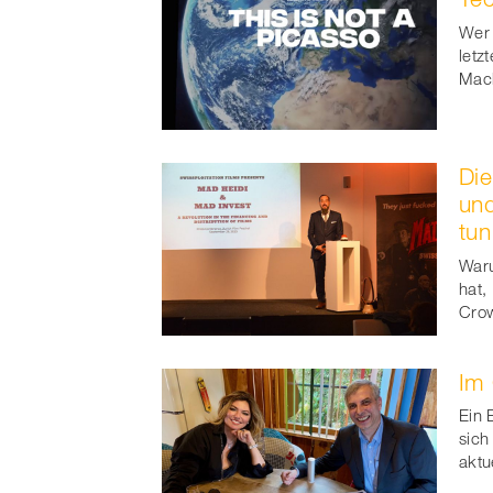
Wer 
letz
Mach
Die
und
tun
Waru
hat,
Crow
Im 
Ein 
sich
aktu