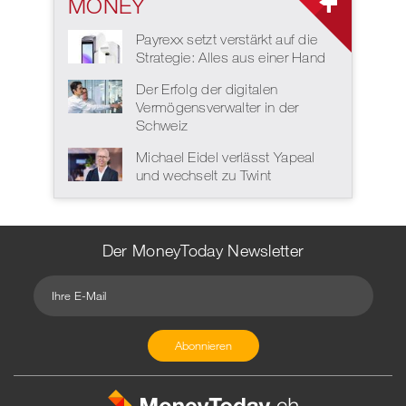
MONEY
Payrexx setzt verstärkt auf die
Strategie: Alles aus einer Hand
Der Erfolg der digitalen
Vermögensverwalter in der
Schweiz
Michael Eidel verlässt Yapeal
und wechselt zu Twint
Der MoneyToday Newsletter