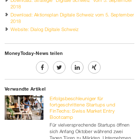
Download: Strategie "Digitale Schweiz" vom 5. September
2018
Download: Aktionsplan Digitale Schweiz vom 5. September
2018
Website: Dialog Digitale Schweiz
MoneyToday-News teilen
Share
Twe
Share
Share
Verwandte Artikel
on
et
on
on
Erfolgsbeschleuniger für
Facebook
on
linkedin
Xing
fortgeschrittene Startups und
FinTechs: Swiss Market Entry
twitt
Bootcamp
Für vielversprechende Startups öffnen
er
sich Anfang Oktober während zwei
Tagen Türen zu Märkten, Unternehmen,