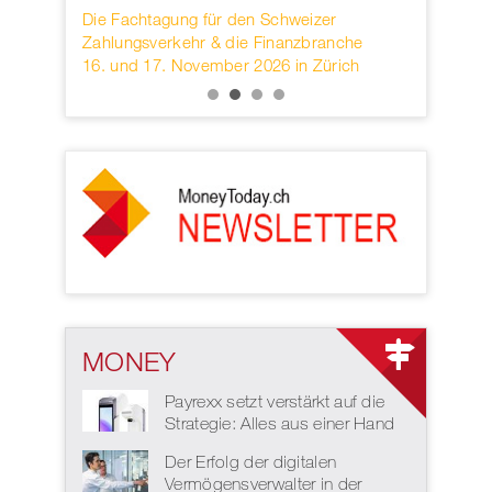
rwahren
Die Fachtagung für den Schweizer
Founded in
KB.
Zahlungsverkehr & die Finanzbranche
provider of
16. und 17. November 2026 in Zürich
services h
MONEY
Payrexx setzt verstärkt auf die
Strategie: Alles aus einer Hand
Der Erfolg der digitalen
Vermögensverwalter in der