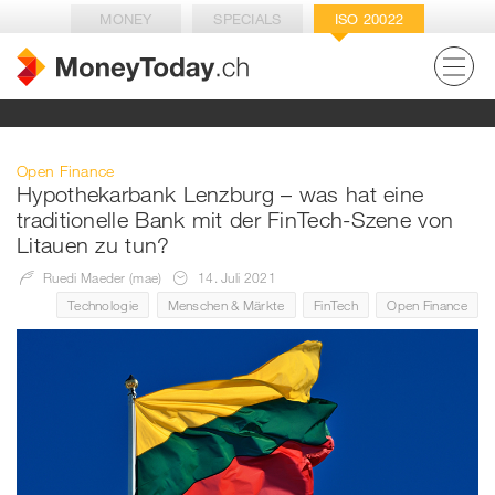
MONEY
SPECIALS
ISO 20022
Open Finance
Hypothekarbank Lenzburg – was hat eine
traditionelle Bank mit der FinTech-Szene von
Litauen zu tun?
Ruedi Maeder (mae)
14. Juli 2021
Technologie
Menschen & Märkte
FinTech
Open Finance