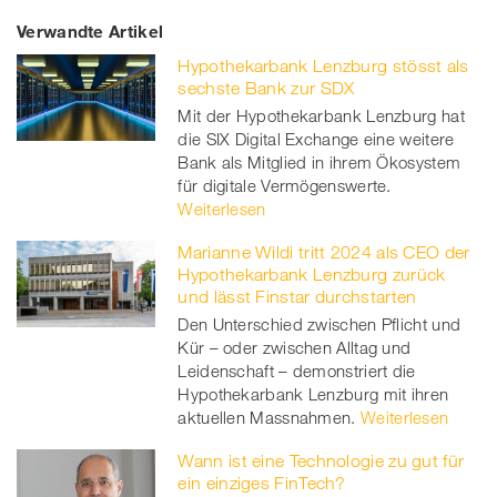
Verwandte Artikel
on
et
on
on
Hypothekarbank Lenzburg stösst als
Facebook
on
linkedin
Xing
sechste Bank zur SDX
Mit der Hypothekarbank Lenzburg hat
twitt
die SIX Digital Exchange eine weitere
Bank als Mitglied in ihrem Ökosystem
er
für digitale Vermögenswerte.
Weiterlesen
Marianne Wildi tritt 2024 als CEO der
Hypothekarbank Lenzburg zurück
und lässt Finstar durchstarten
Den Unterschied zwischen Pflicht und
Kür – oder zwischen Alltag und
Leidenschaft – demonstriert die
Hypothekarbank Lenzburg mit ihren
aktuellen Massnahmen.
Weiterlesen
Wann ist eine Technologie zu gut für
ein einziges FinTech?