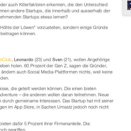
oder auch Killerfaktoren erkennen, die den Unterschied
en andere Startups, die innerhalb und ausserhalb der
ilnehmenden Startups etwas lernen?
 "Höhle der Löwen" vorzustellen, sondern einige Gründe
g beitragen können.
InClub
,
Leonardo
(23) und
Sven
(21), wollen Angehörige
eben holen. 60 Prozent der Gen Z, sagen die Gründer,
 ändern auch Social Media-Plattformen nichts, weil keine
nden.
isse, die geteilt werden können. Die einen bieten
Adventure – die anderen wollen daran teilnehmen. Neue
n durch gemeiname Interessen. Das Startup hat mit seiner
en im App Store, in Sachen Umsatz jedoch noch nicht
ten dafür 5 Prozent ihrer Firmenanteile. Die
och gegriffen.