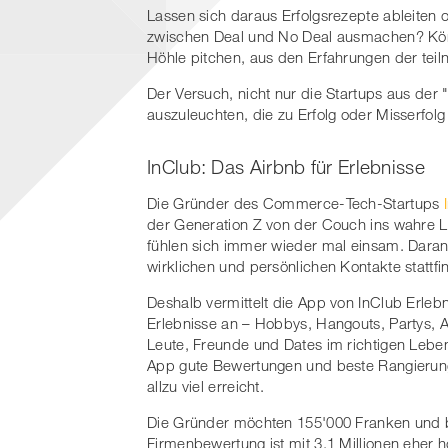
Lassen sich daraus Erfolgsrezepte ableiten 
zwischen Deal und No Deal ausmachen? Könn
Höhle pitchen, aus den Erfahrungen der te
Der Versuch, nicht nur die Startups aus der
auszuleuchten, die zu Erfolg oder Misserfol
InClub: Das Airbnb für Erlebnisse
Die Gründer des Commerce-Tech-Startups
der Generation Z von der Couch ins wahre L
fühlen sich immer wieder mal einsam. Daran
wirklichen und persönlichen Kontakte stattfi
Deshalb vermittelt die App von InClub Erlebn
Erlebnisse an – Hobbys, Hangouts, Partys, 
Leute, Freunde und Dates im richtigen Lebe
App gute Bewertungen und beste Rangierung
allzu viel erreicht.
Die Gründer möchten 155'000 Franken und bie
Firmenbewertung ist mit 3.1 Millionen eher h