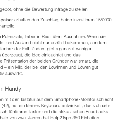
ebot, ohne die Bewertung infrage zu stellen.
Speiser
erhalten den Zuschlag, beide investieren 155'000
anteile.
n Potenziale, lieber in Realitäten. Ausnahme: Wenn sie
 In- und Ausland nicht nur erzählt bekommen, sondern
fenbar der Fall. Zudem gibt's generell weniger
überzeugt, die Idee einleuchtet und das
ie Präsentation der beiden Gründer war smart, die
d – ein Mix, der bei den Löwinnen und Löwen gut
iv auswirkt.
em Handy
 mit der Tastatur auf dem Smartphone-Monitor schlecht
l
(42), hat ein kleines Keyboard entwickelt, das sich sehr
isch fühlbaren Tasten und die akkustischen Feedbacks
halb von zwei Jahren hat Help2Type 350 Einheiten