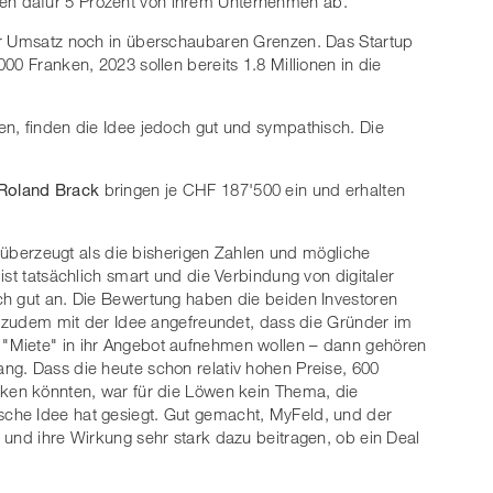
n dafür 5 Prozent von ihrem Unternehmen ab.
er Umsatz noch in überschaubaren Grenzen. Das Startup
00 Franken, 2023 sollen bereits 1.8 Millionen in die
n, finden die Idee jedoch gut und sympathisch. Die
Roland Brack
bringen je CHF 187'500 ein und erhalten
überzeugt als die bisherigen Zahlen und mögliche
ist tatsächlich smart und die Verbindung von digitaler
ch gut an. Die Bewertung haben die beiden Investoren
ch zudem mit der Idee angefreundet, dass die Gründer im
"Miete" in ihr Angebot aufnehmen wollen – dann gehören
ng. Dass die heute schon relativ hohen Preise, 600
nken könnten, war für die Löwen kein Thema, die
che Idee hat gesiegt. Gut gemacht, MyFeld, und der
 und ihre Wirkung sehr stark dazu beitragen, ob ein Deal