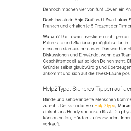
Dennoch machen vier von fünf Löwen ein Ang
Deal:
Investorin
Anja Graf
und Löwe
Lukas 
Franken und erhalten je 5 Prozent der Firmen
Warum?
Die Löwen investieren nicht gerne i
Potenziale und Skalierungsmöglichkeiten im
diese von sich aus erkennen. Das war hier of
Diskussionen und Einwände, wenn das Team 
Geschäftsmodell auf soliden Beinen steht. D
Gründer selbst glaubwürdig und überzeugen
ankommt und sich auf die Invest-Laune posit
Help2Type: Sicheres Tippen auf d
Blinde und sehbehinderte Menschen kommen
zurecht. Der Gründer von
Help2Type
,
Marce
einfach ans Handy andocken lässt. Die phys
können helfen, Hürden zu überwinden. Inner
verkauft.