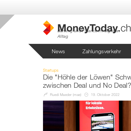
Banking und Finance im digitalen
Alltag
News
Zahlungsverkehr
Startups
NETZWERKPARTNER
Die "Höhle der Löwen" Schw
Swiss FinTech
zwischen Deal und No Deal
Ruedi Maeder (mae)
19. Oktober 2022
Engagiert für die Intere
und Startups in der Sch