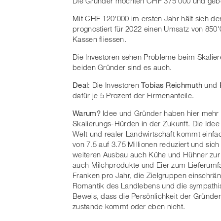
Die Gründer möchten CHF 375'000 und gebe
Mit CHF 120'000 im ersten Jahr hält sich d
prognostiert für 2022 einen Umsatz von 850'0
Kassen fliessen.
Die Investoren sehen Probleme beim Skaliere
beiden Gründer sind es auch.
Deal:
Die Investoren
Tobias Reichmuth
und
dafür je 5 Prozent der Firmenanteile.
Warum?
Idee und Gründer haben hier mehr 
Skalierungs-Hürden in der Zukunft. Die Idee 
Welt und realer Landwirtschaft kommt einfa
von 7.5 auf 3.75 Millionen reduziert und si
weiteren Ausbau auch Kühe und Hühner zur 
auch Milchprodukte und Eier zum Lieferumfa
Franken pro Jahr, die Zielgruppen einschrä
Romantik des Landlebens und die sympathis
Beweis, dass die Persönlichkeit der Gründer
zustande kommt oder eben nicht.