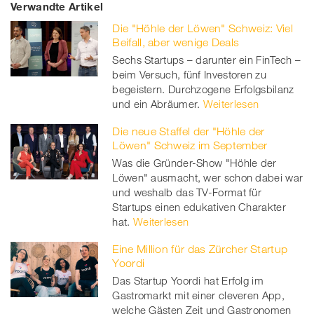
Verwandte Artikel
on
et
on
on
Die "Höhle der Löwen" Schweiz: Viel
Facebook
on
linkedin
Xing
Beifall, aber wenige Deals
Sechs Startups – darunter ein FinTech –
twitt
beim Versuch, fünf Investoren zu
begeistern. Durchzogene Erfolgsbilanz
er
und ein Abräumer.
Weiterlesen
Die neue Staffel der "Höhle der
Löwen" Schweiz im September
Was die Gründer-Show "Höhle der
Löwen" ausmacht, wer schon dabei war
und weshalb das TV-Format für
Startups einen edukativen Charakter
hat.
Weiterlesen
Eine Million für das Zürcher Startup
Yoordi
Das Startup Yoordi hat Erfolg im
Gastromarkt mit einer cleveren App,
welche Gästen Zeit und Gastronomen