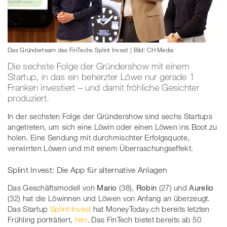
Das Gründerteam des FinTechs Splint Invest | Bild: CH Media
Die sechste Folge der Gründershow mit einem
Startup, in das ein beherzter Löwe nur gerade 1
Franken investiert – und damit fröhliche Gesichter
produziert.
In der sechsten Folge der Gründershow sind sechs Startups
angetreten, um sich eine Löwin oder einen Löwen ins Boot zu
holen. Eine Sendung mit durchmischter Erfolgsquote,
verwirrten Löwen und mit einem Überraschungseffekt.
Splint Invest: Die App für alternative Anlagen
Das Geschäftsmodell von
Mario
(38),
Robin
(27) und
Aurelio
(32) hat die Löwinnen und Löwen von Anfang an überzeugt.
Das Startup
Splint Invest
hat MoneyToday.ch bereits letzten
Frühling porträtiert,
hier
. Das FinTech bietet bereits ab 50