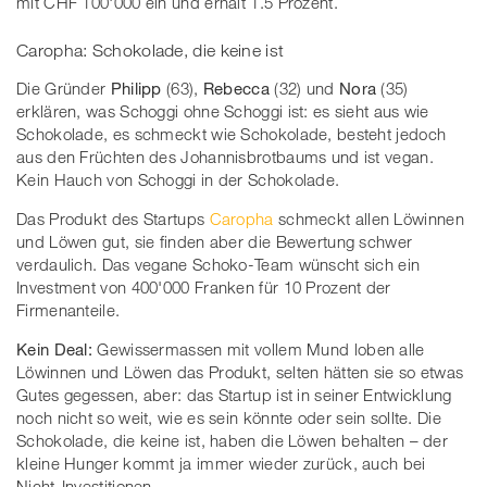
mit CHF 100'000 ein und erhält 1.5 Prozent.
Caropha: Schokolade, die keine ist
Die Gründer
Philipp
(63),
Rebecca
(32) und
Nora
(35)
erklären, was Schoggi ohne Schoggi ist: es sieht aus wie
Schokolade, es schmeckt wie Schokolade, besteht jedoch
aus den Früchten des Johannisbrotbaums und ist vegan.
Kein Hauch von Schoggi in der Schokolade.
Das Produkt des Startups
Caropha
schmeckt allen Löwinnen
und Löwen gut, sie finden aber die Bewertung schwer
verdaulich. Das vegane Schoko-Team wünscht sich ein
Investment von 400'000 Franken für 10 Prozent der
Firmenanteile.
Kein Deal:
Gewissermassen mit vollem Mund loben alle
Löwinnen und Löwen das Produkt, selten hätten sie so etwas
Gutes gegessen, aber: das Startup ist in seiner Entwicklung
noch nicht so weit, wie es sein könnte oder sein sollte. Die
Schokolade, die keine ist, haben die Löwen behalten – der
kleine Hunger kommt ja immer wieder zurück, auch bei
Nicht-Investitionen.