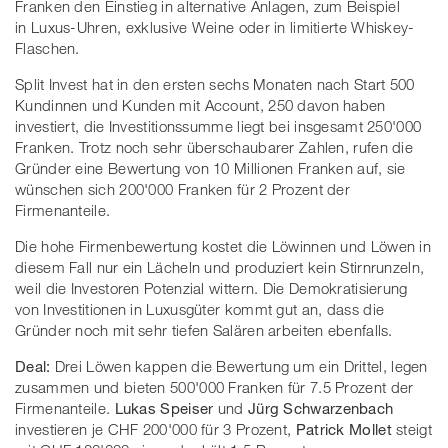
Franken den Einstieg in alternative Anlagen, zum Beispiel
in Luxus-Uhren, exklusive Weine oder in limitierte Whiskey-
Flaschen.
Split Invest hat in den ersten sechs Monaten nach Start 500
Kundinnen und Kunden mit Account, 250 davon haben
investiert, die Investitionssumme liegt bei insgesamt 250'000
Franken. Trotz noch sehr überschaubarer Zahlen, rufen die
Gründer eine Bewertung von 10 Millionen Franken auf, sie
wünschen sich 200'000 Franken für 2 Prozent der
Firmenanteile.
Die hohe Firmenbewertung kostet die Löwinnen und Löwen in
diesem Fall nur ein Lächeln und produziert kein Stirnrunzeln,
weil die Investoren Potenzial wittern. Die Demokratisierung
von Investitionen in Luxusgüter kommt gut an, dass die
Gründer noch mit sehr tiefen Salären arbeiten ebenfalls.
Deal:
Drei Löwen kappen die Bewertung um ein Drittel, legen
zusammen und bieten 500'000 Franken für 7.5 Prozent der
Firmenanteile.
Lukas Speiser
und
Jürg Schwarzenbach
investieren je CHF 200'000 für 3 Prozent,
Patrick Mollet
steigt