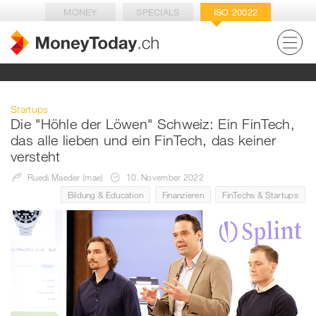
MONEY
SPECIALS
ISO 20022
Startups
Die "Höhle der Löwen" Schweiz: Ein FinTech,
das alle lieben und ein FinTech, das keiner
versteht
Ruedi Maeder (mae)
10. November 2022
Bildung & Education
Finanzieren
FinTechs & Startups