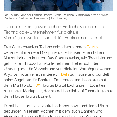
Die Taurus-Gründer Lamine Brahimi, Jean-Philippe Aumasson, Oren-Olivier
Puder und Sebastien Dessimoz (Bild: Taurus)
Taurus ist kein gewöhnliches FinTech, vielmehr ein
Technologie-Unternehmen für digitale
Vermögenswerte – das ist für Banken interessant.
Das Westschweizer Technologie-Unternehmen
Taurus
beherrscht mehrere Disziplinen, die Banken einen hohen
Nutzen bringen können. Das Startup weiss, wie Tokenisierung
geht, ist ein Blockchain-Unternehmen, beherrscht den
Umgang und die Verwahrung von digitalen Vermögenswerten,
Kryptos inklusive, ist im Bereich
DeFi
zu Hause und bündelt
seine Angebote für Banken, Emittenten und Investoren auf
dem Marktplatz
TDX
(Taurus Digital Exchange). TDX ist ein
regulierter Marktplatz, der ausschliesslich auf Technologie aus
dem Hause Taurus basiert.
Damit hat Taurus alle zentralen Know-how- und Tech-Pfeile
gebündelt in seinem Köcher, mit dem auch Banken und
Finanzinstitute gezielt ihre Pfeile abschiessen können. In