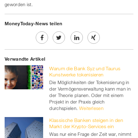
geworden ist.
MoneyToday-News teilen
Share
Twe
Share
Share
Verwandte Artikel
on
et
on
on
Warum die Bank Syz und Taurus
Facebook
on
linkedin
Xing
Kunstwerke tokenisieren
Die Möglichkeiten der Tokenisierung in
twitt
der Vermögensverwaltung kann man in
der Theorie planen. Oder mit einem
er
Projekt in der Praxis gleich
durchspielen.
Weiterlesen
Klassische Banken steigen in den
Markt der Krypto-Services ein
Was nur eine Frage der Zeit war, nimmt