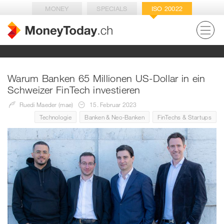
MONEY
SPECIALS
ISO 20022
Warum Banken 65 Millionen US-Dollar in ein
Schweizer FinTech investieren
Ruedi Maeder (mae)
15. Februar 2023
Technologie
Banken & Neo-Banken
FinTechs & Startups