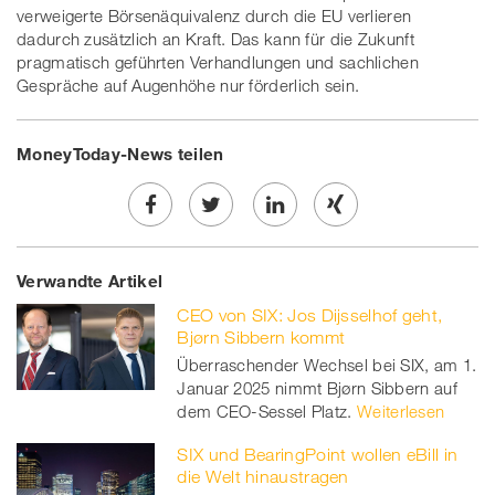
verweigerte Börsenäquivalenz durch die EU verlieren
dadurch zusätzlich an Kraft. Das kann für die Zukunft
pragmatisch geführten Verhandlungen und sachlichen
Gespräche auf Augenhöhe nur förderlich sein.
MoneyToday-News teilen
Share
Twe
Share
Share
Verwandte Artikel
on
et
on
on
CEO von SIX: Jos Dijsselhof geht,
Facebook
on
linkedin
Xing
Bjørn Sibbern kommt
Überraschender Wechsel bei SIX, am 1.
twitt
Januar 2025 nimmt Bjørn Sibbern auf
dem CEO-Sessel Platz.
er
Weiterlesen
SIX und BearingPoint wollen eBill in
die Welt hinaustragen