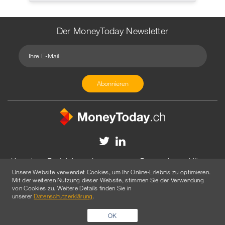
Der MoneyToday Newsletter
Kontakt
Redaktion
Impressum
Datenschutzerklärung
Unsere Website verwendet Cookies, um Ihr Online-Erlebnis zu optimieren.
Disclaimer
Werbung
Mit der weiteren Nutzung dieser Website, stimmen Sie der Verwendung
von Cookies zu. Weitere Details finden Sie in
© 2026 Created by
AGENTUR AM WASSER
unserer
Datenschutzerklärung
.
OK