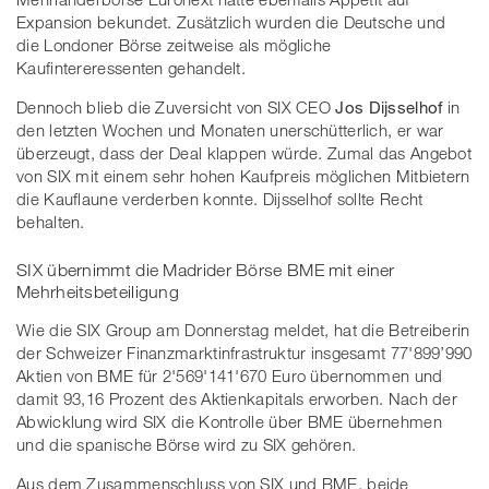
Expansion bekundet. Zusätzlich wurden die Deutsche und
die Londoner Börse zeitweise als mögliche
Kaufintereressenten gehandelt.
Dennoch blieb die Zuversicht von SIX CEO
Jos Dijsselhof
in
den letzten Wochen und Monaten unerschütterlich, er war
überzeugt, dass der Deal klappen würde. Zumal das Angebot
von SIX mit einem sehr hohen Kaufpreis möglichen Mitbietern
die Kauflaune verderben konnte. Dijsselhof sollte Recht
behalten.
SIX übernimmt die Madrider Börse BME mit einer
Mehrheitsbeteiligung
Wie die SIX Group am Donnerstag meldet, hat die Betreiberin
der Schweizer Finanzmarktinfrastruktur insgesamt 77'899’990
Aktien von BME für 2'569'141'670 Euro übernommen und
damit 93,16 Prozent des Aktienkapitals erworben. Nach der
Abwicklung wird SIX die Kontrolle über BME übernehmen
und die spanische Börse wird zu SIX gehören.
Aus dem Zusammenschluss von SIX und BME, beide