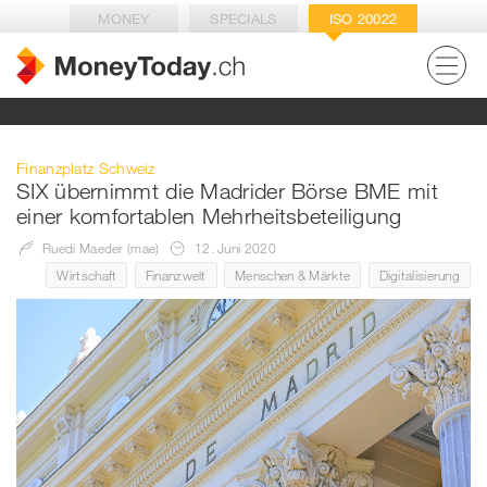
MONEY
SPECIALS
ISO 20022
Finanzplatz Schweiz
SIX übernimmt die Madrider Börse BME mit
einer komfortablen Mehrheitsbeteiligung
Ruedi Maeder (mae)
12. Juni 2020
Wirtschaft
Finanzwelt
Menschen & Märkte
Digitalisierung