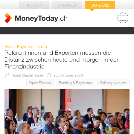
MONEY
SPECIALS
ISO 20022
Swiss Payment Forum
Referentinnen und Experten messen die
Distanz zwischen heute und morgen in der
Finanzindustrie
Ruedi Maeder (mae)
23. Oktober 2023
Open Finance
Banking & Payments
Zahlungsverkehr