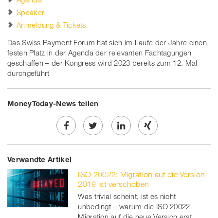
Speaker
Anmeldung & Tickets
Das Swiss Payment Forum hat sich im Laufe der Jahre einen
festen Platz in der Agenda der relevanten Fachtagungen
geschaffen – der Kongress wird 2023 bereits zum 12. Mal
durchgeführt
MoneyToday-News teilen
Share
Twe
Share
Share
Verwandte Artikel
on
et
on
on
ISO 20022: Migration auf die Version
Facebook
on
linkedin
Xing
2019 ist verschoben
Was trivial scheint, ist es nicht
twitt
unbedingt – warum die ISO 20022-
Migration auf die neue Version erst
er